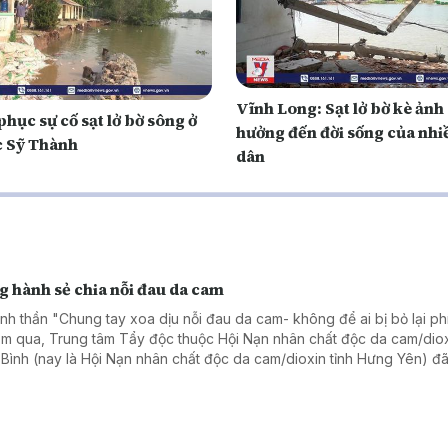
Vĩnh Long: Sạt lở bờ kè ảnh
hục sự cố sạt lở bờ sông ở
hưởng đến đời sống của nhi
c Sỹ Thành
dân
g hành sẻ chia nỗi đau da cam
tinh thần "Chung tay xoa dịu nỗi đau da cam- không để ai bị bỏ lại ph
ăm qua, Trung tâm Tẩy độc thuộc Hội Nạn nhân chất độc da cam/diox
 Bình (nay là Hội Nạn nhân chất độc da cam/dioxin tỉnh Hưng Yên) đã
 góp phần cải thiện sức khỏe cho hàng nghìn nạn nhân da cam.