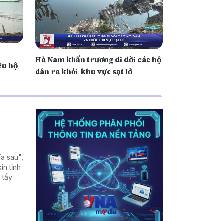
Hà Nam khẩn trương di dời các hộ
ều hộ
dân ra khỏi khu vực sạt lở
ía sau",
in tỉnh
 tẩy