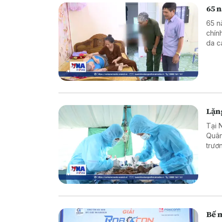
65 n
65 n
chín
da c
khăn
Lặng
Tại N
Quân
trươn
với g
Bế 