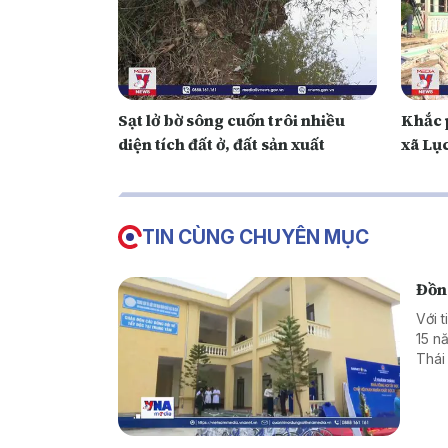
Sạt lở bờ sông cuốn trôi nhiều
Khắc p
diện tích đất ở, đất sản xuất
xã Lụ
TIN CÙNG CHUYÊN MỤC
Đồn
Với 
15 n
Thái
độc,