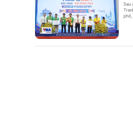
Sau 
Tran
phố,