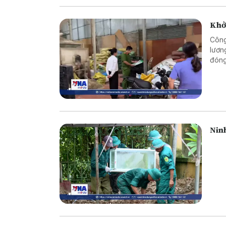
Khởi
Công
lươn
đóng
bất c
Ninh