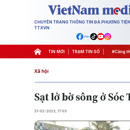
CHUYÊN TRANG THÔNG TIN ĐA PHƯƠNG TIỆ
TTXVN
hiến dịch 500 ngày đêm
TIN MỚI
#Chống khai thác IUU
TRẠM TIN SỐ
#Căng thẳ
Xã hội
Sạt lở bờ sông ở Sóc
21-02-2023, 17:03