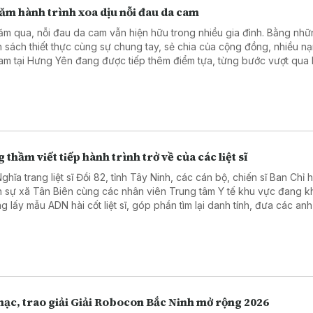
ăm hành trình xoa dịu nỗi đau da cam
ăm qua, nỗi đau da cam vẫn hiện hữu trong nhiều gia đình. Bằng nh
h sách thiết thực cùng sự chung tay, sẻ chia của cộng đồng, nhiều n
am tại Hưng Yên đang được tiếp thêm điểm tựa, từng bước vượt qua
, ổn định cuộc sống.
 thầm viết tiếp hành trình trở về của các liệt sĩ
ghĩa trang liệt sĩ Đồi 82, tỉnh Tây Ninh, các cán bộ, chiến sĩ Ban Chỉ 
 sự xã Tân Biên cùng các nhân viên Trung tâm Y tế khu vực đang k
g lấy mẫu ADN hài cốt liệt sĩ, góp phần tìm lại danh tính, đưa các anh
ia đình.
mạc, trao giải Giải Robocon Bắc Ninh mở rộng 2026