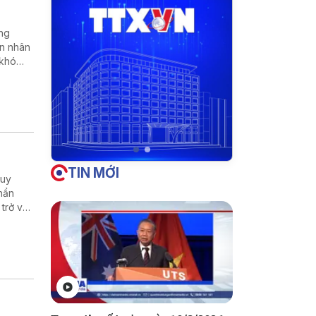
ững
ạn nhân
 khó
TIN MỚI
huy
hẩn
 trở về