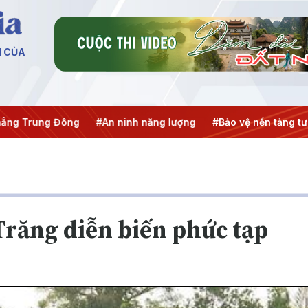
N CỦA
ng Trung Đông
#An ninh năng lượng
#Bảo vệ nền tảng tư 
 Trăng diễn biến phức tạp