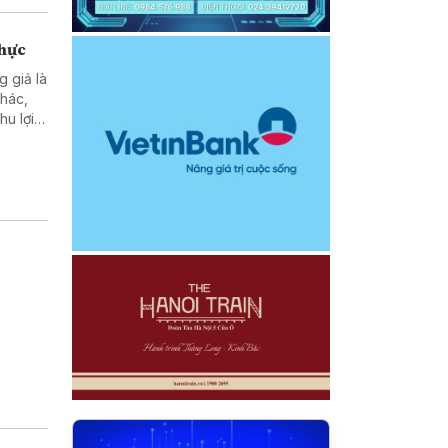
thực
g giả là
khác,
u lợi