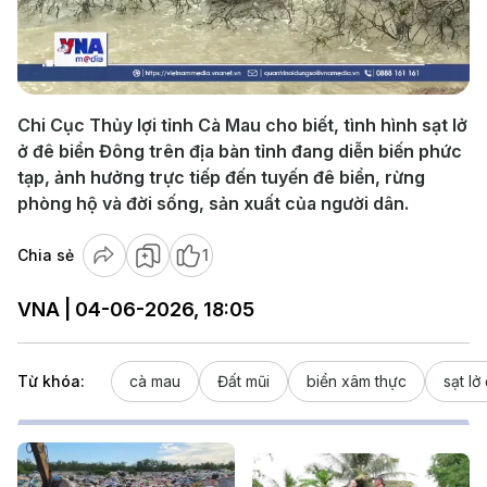
Play
Video
Chi Cục Thủy lợi tỉnh Cà Mau cho biết, tình hình sạt lở
ở đê biển Đông trên địa bàn tỉnh đang diễn biến phức
tạp, ảnh hưởng trực tiếp đến tuyến đê biển, rừng
phòng hộ và đời sống, sản xuất của người dân.
Chia sẻ
1
VNA | 04-06-2026, 18:05
Từ khóa:
cà mau
Đất mũi
biển xâm thực
sạt lở