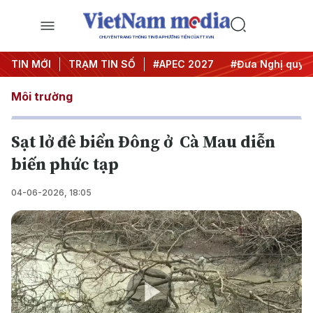
CHUYÊN TRANG THÔNG TIN ĐA PHƯƠNG TIỆN CỦA TTXVN
#Hội nghị Trung ương 3
TIN MỚI
TRẠM TIN SỐ
#APEC 2027
#Đưa Nghị quyết 
Môi trường
Sạt lở đê biển Đông ở Cà Mau diễn
biến phức tạp
04-06-2026, 18:05