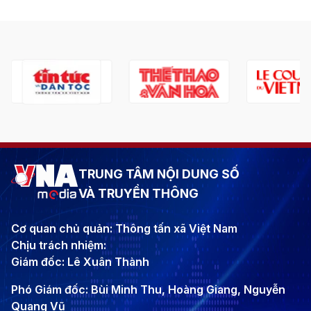
TRUNG TÂM NỘI DUNG SỐ
VÀ TRUYỀN THÔNG
Cơ quan chủ quản: Thông tấn xã Việt Nam
Chịu trách nhiệm:
Giám đốc: Lê Xuân Thành
Phó Giám đốc: Bùi Minh Thu, Hoàng Giang, Nguyễn
Quang Vũ