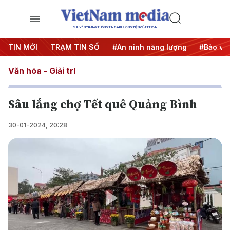
CHUYÊN TRANG THÔNG TIN ĐA PHƯƠNG TIỆN CỦA TTXVN
#Căng thẳng Trung Đông
TIN MỚI
TRẠM TIN SỐ
#An ninh năng lượng
#Bảo vệ nề
Văn hóa - Giải trí
Sâu lắng chợ Tết quê Quảng Bình
30-01-2024, 20:28
Play