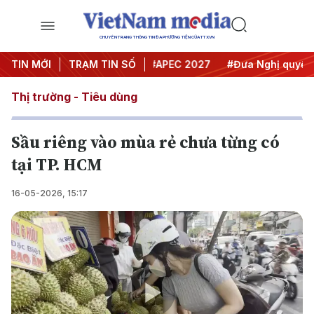
CHUYÊN TRANG THÔNG TIN ĐA PHƯƠNG TIỆN CỦA TTXVN
#Hội nghị Trung ương 3
TIN MỚI
TRẠM TIN SỐ
#APEC 2027
#Đưa Nghị quyết thà
Thị trường - Tiêu dùng
Sầu riêng vào mùa rẻ chưa từng có
tại TP. HCM
16-05-2026, 15:17