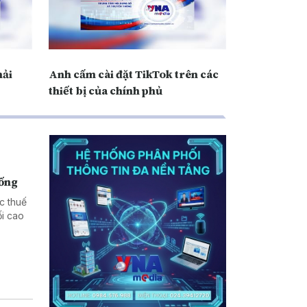
hải
Anh cấm cài đặt TikTok trên các
thiết bị của chính phủ
hống
c thuế
i cao