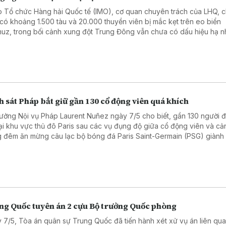
 Tổ chức Hàng hải Quốc tế (IMO), cơ quan chuyên trách của LHQ, c
 có khoảng 1.500 tàu và 20.000 thuyền viên bị mắc kẹt trên eo biển
uz, trong bối cảnh xung đột Trung Đông vẫn chưa có dấu hiệu hạ nh
 sát Pháp bắt giữ gần 130 cổ động viên quá khích
rưởng Nội vụ Pháp Laurent Nuñez ngày 7/5 cho biết, gần 130 người đa
tại khu vực thủ đô Paris sau các vụ đụng độ giữa cổ động viên và cả
g đêm ăn mừng câu lạc bộ bóng đá Paris Saint-Germain (PSG) giành
chung kết UEFA Champions League mùa giải 2025 - 2026.
ng Quốc tuyên án 2 cựu Bộ trưởng Quốc phòng
 7/5, Tòa án quân sự Trung Quốc đã tiến hành xét xử vụ án liên qu