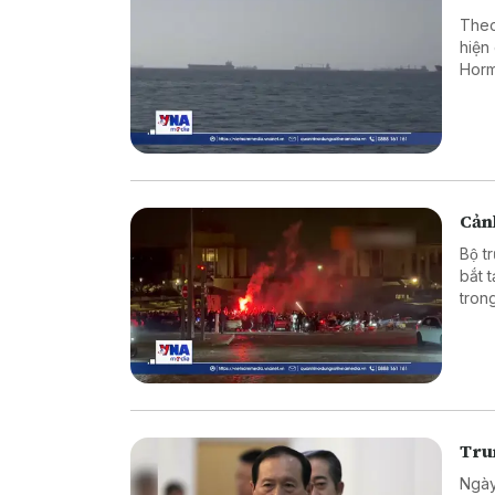
Theo
hiện
Horm
Cảnh
Bộ t
bắt 
tron
vào 
Tru
Ngày