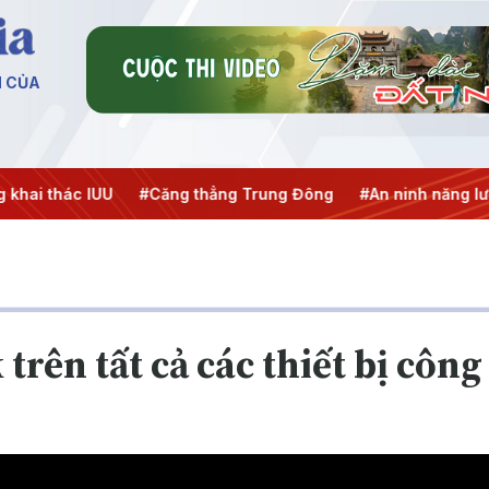
N CỦA
ai thác IUU
#Căng thẳng Trung Đông
#An ninh năng lượn
trên tất cả các thiết bị công