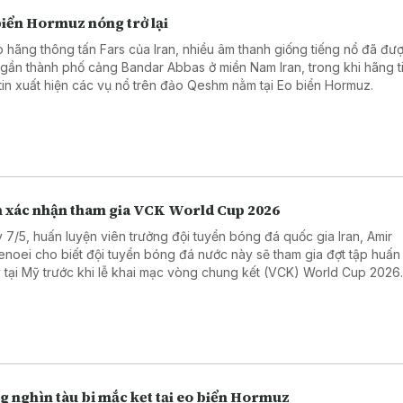
biển Hormuz nóng trở lại
 hãng thông tấn Fars của Iran, nhiều âm thanh giống tiếng nổ đã đư
 gần thành phố cảng Bandar Abbas ở miền Nam Iran, trong khi hãng t
tin xuất hiện các vụ nổ trên đảo Qeshm nằm tại Eo biển Hormuz.
n xác nhận tham gia VCK World Cup 2026
 7/5, huấn luyện viên trưởng đội tuyển bóng đá quốc gia Iran, Amir
enoei cho biết đội tuyển bóng đá nước này sẽ tham gia đợt tập huấn
 tại Mỹ trước khi lễ khai mạc vòng chung kết (VCK) World Cup 2026
g nghìn tàu bị mắc kẹt tại eo biển Hormuz