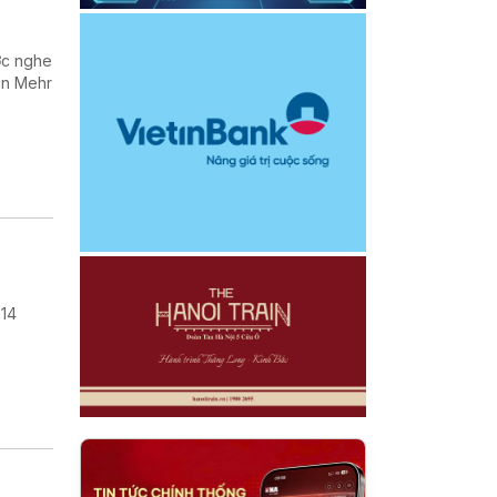
ợc nghe
in Mehr
 14
.