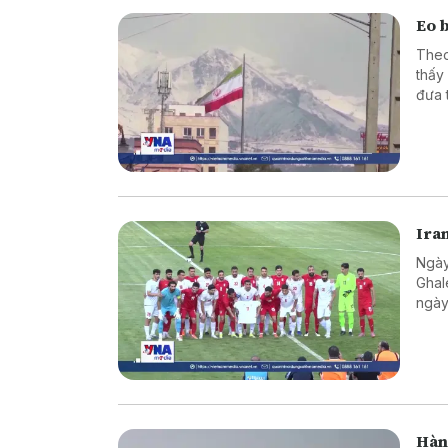
Eo 
Theo
thấy
đưa 
Ira
Ngày
Ghal
ngày
Hàn