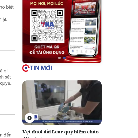
ho biết
iệt.
TIN MỚI
̃ bị
nh sát
 quyền
Vẹt đuôi dài Lear quý hiếm chào
an đến