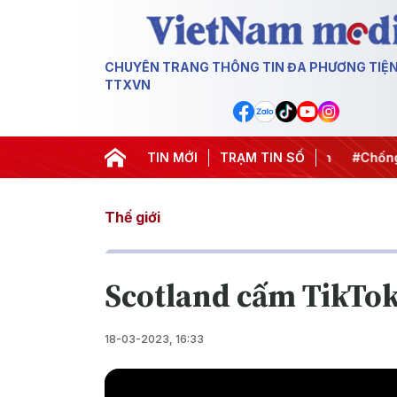
CHUYÊN TRANG THÔNG TIN ĐA PHƯƠNG TIỆ
TTXVN
ết thành hành động
#Chiến dịch 500 ngày đêm
TIN MỚI
TRẠM TIN SỐ
#Chống kh
Thế giới
Scotland cấm TikTok 
18-03-2023, 16:33