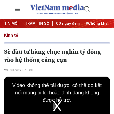
CHUYÊN TRANG THÔNG TIN ĐA PHƯƠNG TIỆN CỦA TTXVN
nh động
TIN MỚI
#Chiến dịch 500 ngày đêm
TRẠM TIN SỐ
#Chống khai thác IUU
Kinh tế
Sẽ đầu tư hàng chục nghìn tỷ đồng
vào hệ thống cảng cạn
23-08-2023, 13:08
This
is
Video không thể tải được, có thể do kết
a
modal
nối mạng bị lỗi hoặc định dạng không
window.
được hỗ trợ.