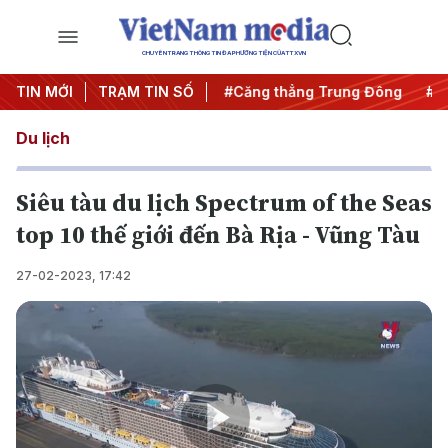
CHUYÊN TRANG THÔNG TIN ĐA PHƯƠNG TIỆN CỦA TTXVN
đêm
TIN MỚI
#Chống khai thác IUU
TRẠM TIN SỐ
#Căng thẳng Trung Đông
#An
Du lịch
Siêu tàu du lịch Spectrum of the Seas
top 10 thế giới đến Bà Rịa - Vũng Tàu
27-02-2023, 17:42