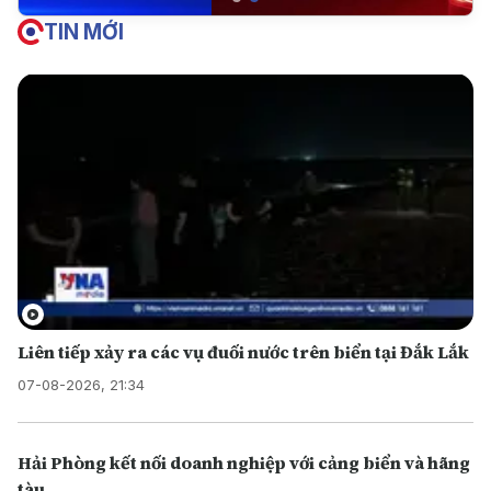
TIN MỚI
Liên tiếp xảy ra các vụ đuối nước trên biển tại Đắk Lắk
07-08-2026, 21:34
Hải Phòng kết nối doanh nghiệp với cảng biển và hãng
tàu