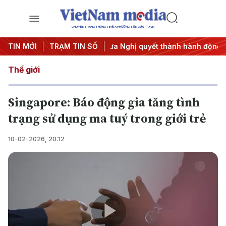
CHUYÊN TRANG THÔNG TIN ĐA PHƯƠNG TIỆN CỦA TTXVN
#APEC 2027
TIN MỚI
TRẠM TIN SỐ
#Đưa Nghị quyết thành hành động
#Chiến
Thế giới
Singapore: Báo động gia tăng tình
trạng sử dụng ma tuý trong giới trẻ
10-02-2026, 20:12