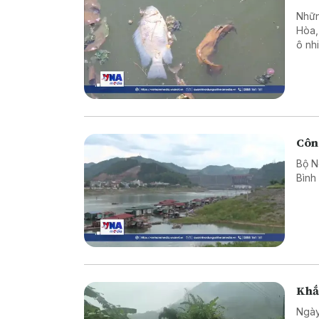
Nhữn
Hòa, 
ô nh
hình
Công
Bộ N
Bình
Khắ
Ngày