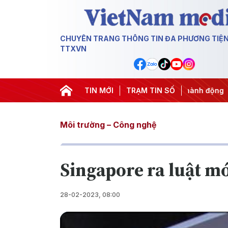
CHUYÊN TRANG THÔNG TIN ĐA PHƯƠNG TIỆ
TTXVN
#APEC 2027
#Đưa Nghị quyết thành hành động
TIN MỚI
TRẠM TIN SỐ
#Chiến 
Môi trường – Công nghệ
Singapore ra luật m
28-02-2023, 08:00