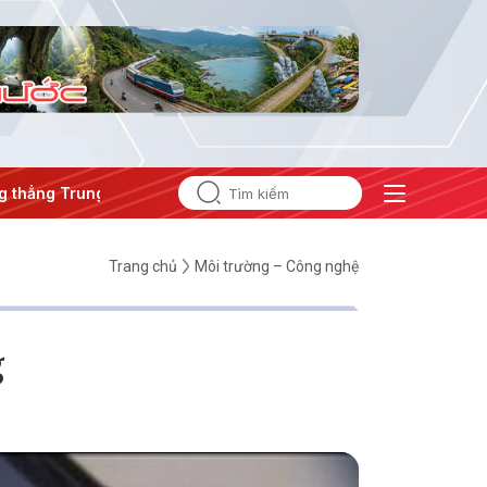
ung Đông
#An ninh năng lượng
#Bảo vệ nền tảng tư tưởng
Trang chủ
Môi trường – Công nghệ
g