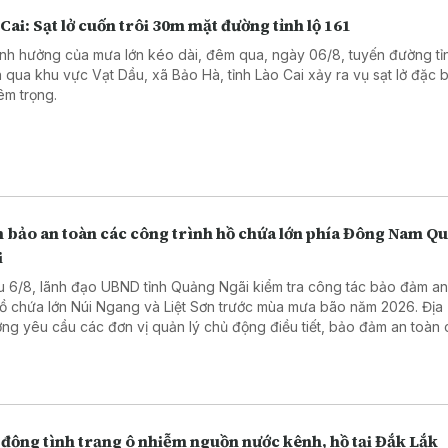
Cai: Sạt lở cuốn trôi 30m mặt đường tỉnh lộ 161
nh hưởng của mưa lớn kéo dài, đêm qua, ngày 06/8, tuyến đường tỉn
 qua khu vực Vạt Dầu, xã Bảo Hà, tỉnh Lào Cai xảy ra vụ sạt lở đặc b
êm trọng.
 bảo an toàn các công trình hồ chứa lớn phía Đông Nam Q
i
u 6/8, lãnh đạo UBND tỉnh Quảng Ngãi kiểm tra công tác bảo đảm an
hồ chứa lớn Núi Ngang và Liệt Sơn trước mùa mưa bão năm 2026. Địa
ng yêu cầu các đơn vị quản lý chủ động điều tiết, bảo đảm an toàn
h và ứng phó hiệu quả với các tình huống mưa lũ.
 động tình trạng ô nhiễm nguồn nước kênh, hồ tại Đắk Lắk