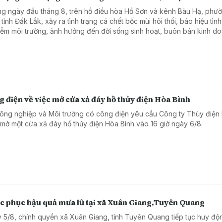
g ngày đầu tháng 8, trên hồ điều hòa Hồ Sơn và kênh Bàu Hạ, phư
tỉnh Đắk Lắk, xảy ra tình trạng cá chết bốc mùi hôi thối, báo hiệu tình
iễm môi trường, ảnh hưởng đến đời sống sinh hoạt, buôn bán kinh d
 ảnh du lịch địa phương.
 điện về việc mở cửa xả đáy hồ thủy điện Hòa Bình
ông nghiệp và Môi trường có công điện yêu cầu Công ty Thủy điện
 mở một cửa xả đáy hồ thủy điện Hòa Bình vào 16 giờ ngày 6/8.
c phục hậu quả mưa lũ tại xã Xuân Giang,Tuyên Quang
 5/8, chính quyền xã Xuân Giang, tỉnh Tuyên Quang tiếp tục huy độ