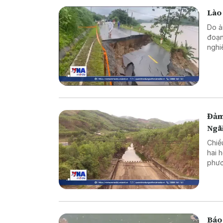
Lào 
Do ả
đoạn
nghi
Đảm
Ngã
Chiề
hai 
phươ
trìn
Báo