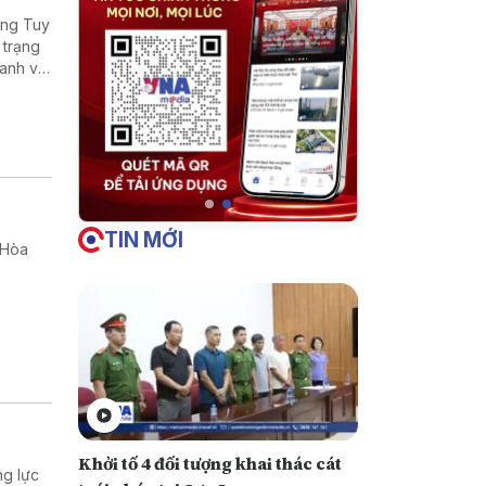
ờng Tuy
 trạng
oanh và
TIN MỚI
 Hòa
Khởi tố 4 đối tượng khai thác cát
ng lực