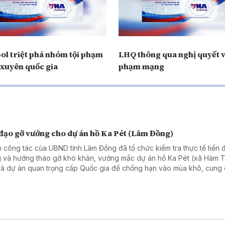
ol triệt phá nhóm tội phạm
LHQ thông qua nghị quyết v
xuyên quốc gia
phạm mạng
 đạo gỡ vướng cho dự án hồ Ka Pét (Lâm Đồng)
 công tác của UBND tỉnh Lâm Đồng đã tổ chức kiểm tra thực tế tiến đ
 và hướng tháo gỡ khó khăn, vướng mắc dự án hồ Ka Pét (xã Hàm T
là dự án quan trọng cấp Quốc gia để chống hạn vào mùa khô, cung
 cho sản xuất, sinh hoạt cho khu vực ven biển Lâm Đồng