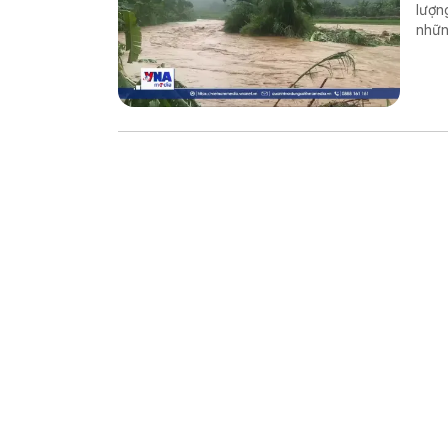
lượn
nhữn