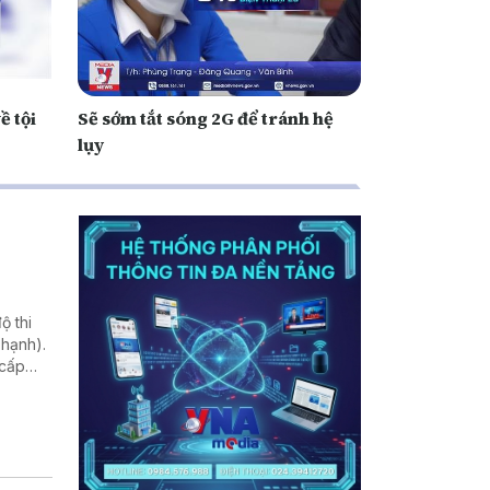
ề tội
Sẽ sớm tắt sóng 2G để tránh hệ
lụy
ộ thi
hạnh).
 cấp