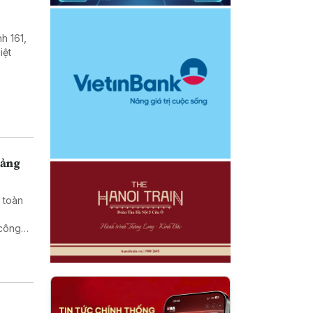
h 161,
iệt
uảng
 toàn
 công