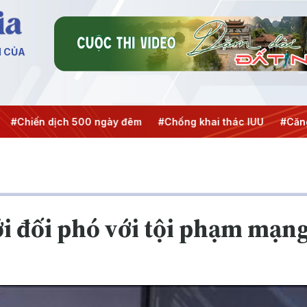
N CỦA
dịch 500 ngày đêm
#Chống khai thác IUU
#Căng thẳng Tr
ới đối phó với tội phạm mạn