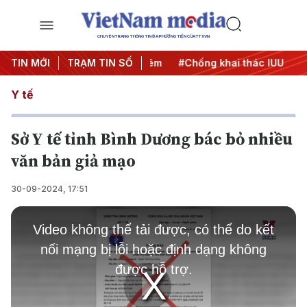
CHUYÊN TRANG THÔNG TIN ĐA PHƯƠNG TIỆN CỦA TTXVN
TIN MỚI
#Chiến dịch 500 ngày đêm
TRẠM TIN SỐ
#Chống khai thác IUU
#Că
Y tế
Sở Y tế tỉnh Bình Dương bác bỏ nhiều
văn bản giả mạo
30-09-2024, 17:51
This
is
Video không thể tải được, có thể do kết
a
modal
nối mạng bị lỗi hoặc định dạng không
window.
được hỗ trợ.