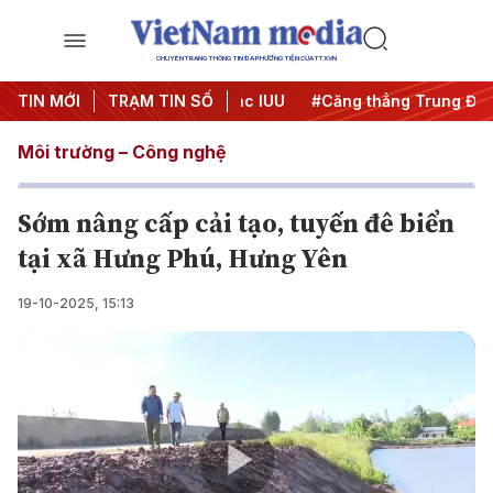
CHUYÊN TRANG THÔNG TIN ĐA PHƯƠNG TIỆN CỦA TTXVN
gày đêm
TIN MỚI
#Chống khai thác IUU
TRẠM TIN SỐ
#Căng thẳng Trung Đông
Môi trường – Công nghệ
Sớm nâng cấp cải tạo, tuyến đê biển
tại xã Hưng Phú, Hưng Yên
19-10-2025, 15:13