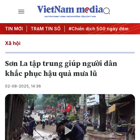
CHUYÊN TRANG THÔNG TIN ĐA PHƯƠNG TIỆN CỦA TTXVN
hị quyết thành hành động
TIN MỚI
TRẠM TIN SỐ
#Chiến dịch 500 ngày đêm
#C
Xã hội
Sơn La tập trung giúp người dân
khắc phục hậu quả mưa lũ
02-08-2025, 14:36