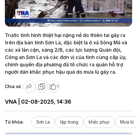
Play
Video
Trước tình hình thiệt hại nặng nề do thiên tai gây ra
trên địa bàn tỉnh Sơn La, đặc biệt là ở xã Sông Mã và
các xã lân cận, sáng 2/8, các lực lượng Quân đội,
Công an Sơn La và các đơn vị của tỉnh cùng cấp ủy,
chính quyền địa phương đã tổ chức ra quân hỗ trợ
người dân khắc phục hậu quả do mưa lũ gây ra.
Chia sẻ
1
VNA | 02-08-2025, 14:36
Từ khóa:
Sơn La
tập trung
khắc phục
Mưa lũ