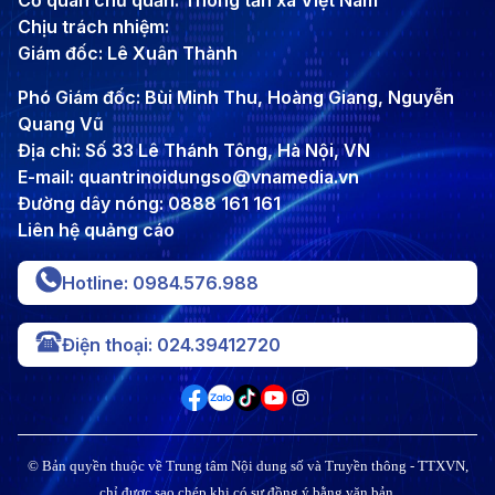
Cơ quan chủ quản: Thông tấn xã Việt Nam
Chịu trách nhiệm:
Giám đốc: Lê Xuân Thành
Phó Giám đốc: Bùi Minh Thu, Hoàng Giang, Nguyễn
Quang Vũ
Địa chỉ: Số 33 Lê Thánh Tông, Hà Nội, VN
E-mail: quantrinoidungso@vnamedia.vn
Đường dây nóng: 0888 161 161
Liên hệ quảng cáo
Hotline: 0984.576.988
Điện thoại: 024.39412720
© Bản quyền thuộc về Trung tâm Nội dung số và Truyền thông - TTXVN,
chỉ được sao chép khi có sự đồng ý bằng văn bản.