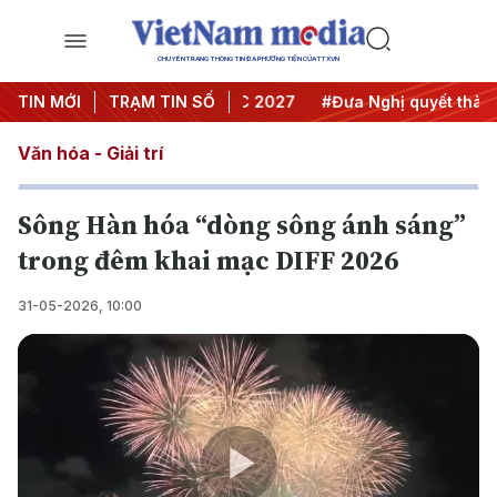
CHUYÊN TRANG THÔNG TIN ĐA PHƯƠNG TIỆN CỦA TTXVN
 nghị Trung ương 3
TIN MỚI
TRẠM TIN SỐ
#APEC 2027
#Đưa Nghị quyết thành h
Văn hóa - Giải trí
Sông Hàn hóa “dòng sông ánh sáng”
trong đêm khai mạc DIFF 2026
31-05-2026, 10:00