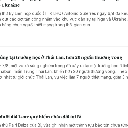
-Ukraine
 thư ký Liên hợp quốc (TTK LHQ) Antonio Guterres ngày 6/8 đã kêu
 dứt các đợt tấn công nhằm vào khu vực dân sự tại Nga và Ukraine,
n hàng chục người thiệt mạng trong thời gian qua.
úng tại trường học ở Thái Lan, hơn 20 người thương vong
 7/8, một vụ xả súng nghiêm trọng đã xảy ra tại một trường học ở tỉn
haburi, miền Trung Thái Lan, khiến hơn 20 người thương vong. Theo
mới nhất từ giới chức Thái Lan, vụ việc làm 7 người thiệt mạng, gồm 3 
, 3 giáo viên và nghi phạm, cùng 15 người bị thương, trong đó có 2 t
nguy kịch.
đuôi dài Lear quý hiếm chào đời tại Bỉ
 thú Pairi Daiza của Bỉ, vừa ghi nhận một thành tựu bảo tồn chưa từn