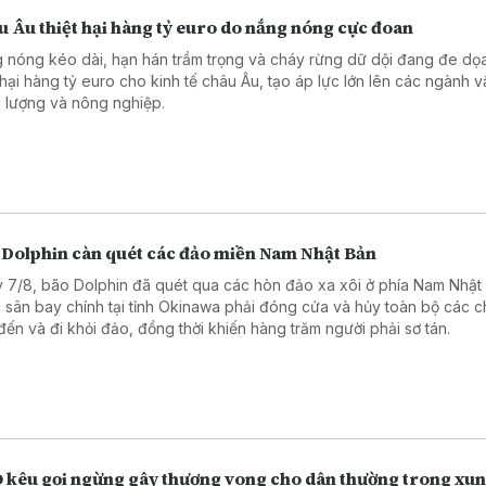
 Âu thiệt hại hàng tỷ euro do nắng nóng cực đoan
 nóng kéo dài, hạn hán trầm trọng và cháy rừng dữ dội đang đe dọ
t hại hàng tỷ euro cho kinh tế châu Âu, tạo áp lực lớn lên các ngành vậ
 lượng và nông nghiệp.
 Dolphin càn quét các đảo miền Nam Nhật Bản
 7/8, bão Dolphin đã quét qua các hòn đảo xa xôi ở phía Nam Nhật
 sân bay chính tại tỉnh Okinawa phải đóng cửa và hủy toàn bộ các 
đến và đi khỏi đảo, đồng thời khiến hàng trăm người phải sơ tán.
 kêu gọi ngừng gây thương vong cho dân thường trong xun