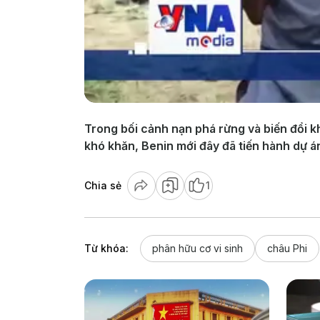
Trong bối cảnh nạn phá rừng và biến đổi kh
khó khăn, Benin mới đây đã tiến hành dự án
Chia sẻ
1
Từ khóa:
phân hữu cơ vi sinh
châu Phi