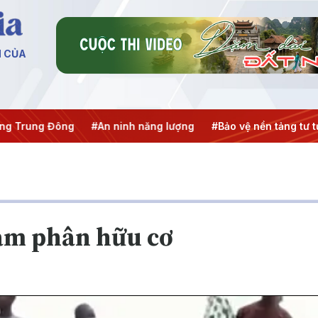
N CỦA
 Trung Đông
#An ninh năng lượng
#Bảo vệ nền tảng tư tưở
làm phân hữu cơ