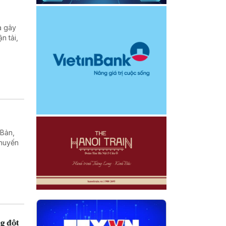
a gây
n tải,
 Bản,
chuyến
g đột