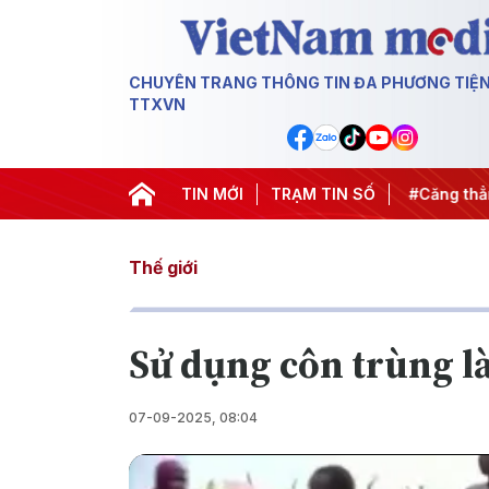
CHUYÊN TRANG THÔNG TIN ĐA PHƯƠNG TIỆ
TTXVN
n dịch 500 ngày đêm
TIN MỚI
#Chống khai thác IUU
TRẠM TIN SỐ
#Căng thẳng
Thế giới
Sử dụng côn trùng 
07-09-2025, 08:04