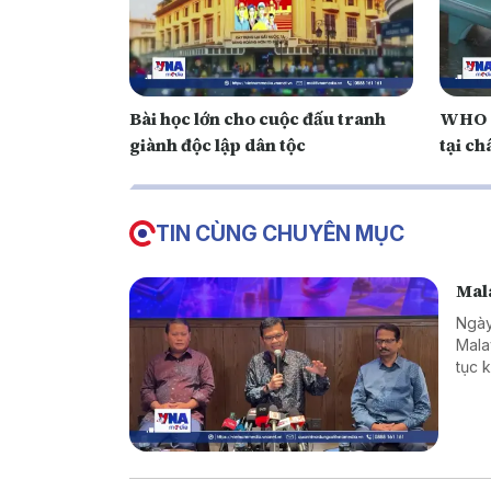
Bài học lớn cho cuộc đấu tranh
WHO c
giành độc lập dân tộc
tại ch
TIN CÙNG CHUYÊN MỤC
Mala
Ngày
Mala
tục 
hàng
giới