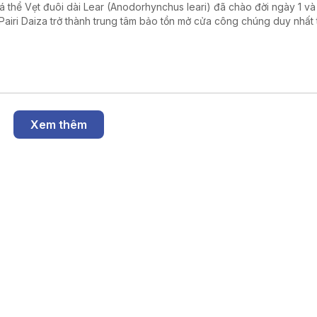
cá thể Vẹt đuôi dài Lear (Anodorhynchus leari) đã chào đời ngày 1 và 
Pairi Daiza trở thành trung tâm bảo tồn mở cửa công chúng duy nhất 
giới nhân giống thành công cả ba loài vẹt đuôi dài xanh còn tồn tại trê
Xem thêm