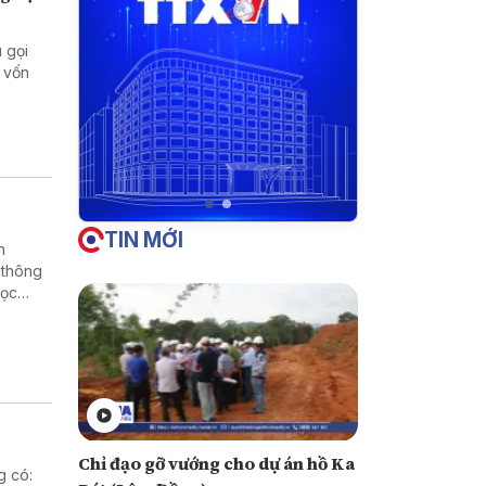
 gọi
 vốn
TIN MỚI
h
 thông
học
rường
Chỉ đạo gỡ vướng cho dự án hồ Ka
g có: