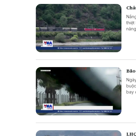
Châu
Nắng
thiệ
năng
Bão
Ngày
buộc
bay 
LHQ