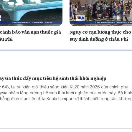
ảnh báo vấn nạn thuốc giả
Nguy cơ cạn lương thực cho
âu Phi
suy dinh dưỡng ở châu Phi
ysia thúc đẩy mục tiêu hệ sinh thái khởi nghiệp
 6/8, tại sự kiện giới thiệu sáng kiến KL20 năm 2026 của chính phủ
ysia nhằm tăng cường hệ sinh thái khởi nghiệp của nước này, Bộ Kinh 
khẳng định mục tiêu đưa Kuala Lumpur trở thành một trung tâm khởi n
 đầu Đông Nam Á và nằm trong top 20 hệ sinh thái khởi nghiệp tốt nh
 vào năm 2030.