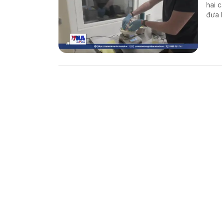
hai 
đưa 
thế 
Đất.