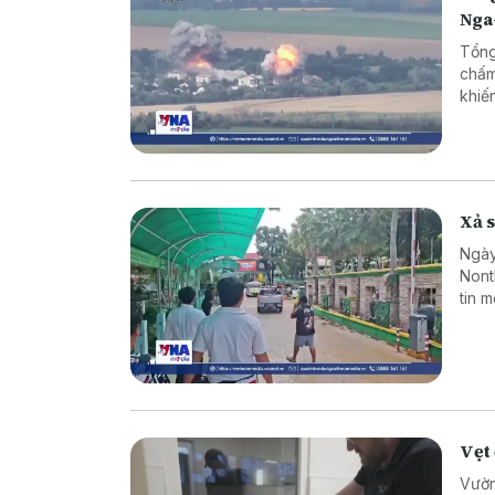
Nga
Tổng
chấm
khiế
Xả s
Ngày
Nont
tin 
sinh
hợp 
Vẹt 
Vườn