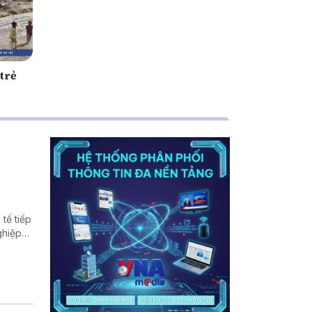
 trẻ
tế tiếp
ghiệp
ất thế