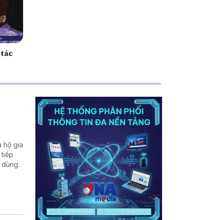
 tác
 hộ gia
 tiếp
u dùng.