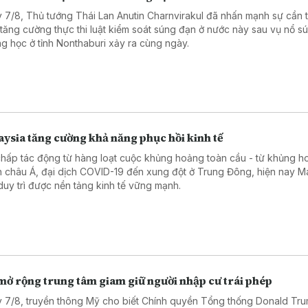
 7/8, Thủ tướng Thái Lan Anutin Charnvirakul đã nhấn mạnh sự cần t
 tăng cường thực thi luật kiểm soát súng đạn ở nước này sau vụ nổ sú
ng học ở tỉnh Nonthaburi xảy ra cùng ngày.
ysia tăng cường khả năng phục hồi kinh tế
chấp tác động từ hàng loạt cuộc khủng hoảng toàn cầu - từ khủng ho
h châu Á, đại dịch COVID-19 đến xung đột ở Trung Đông, hiện nay M
duy trì được nền tảng kinh tế vững mạnh.
mở rộng trung tâm giam giữ người nhập cư trái phép
 7/8, truyền thông Mỹ cho biết Chính quyền Tổng thống Donald Tr