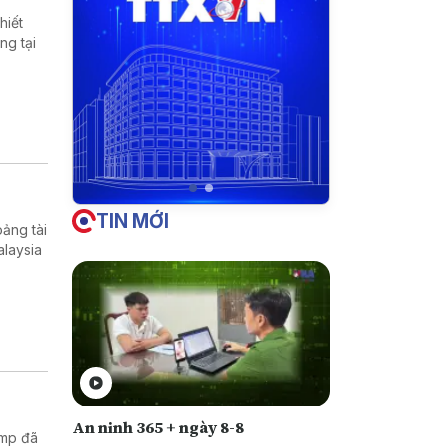
hiết
ng tại
TIN MỚI
ảng tài
alaysia
An ninh 365 + ngày 8-8
ump đã