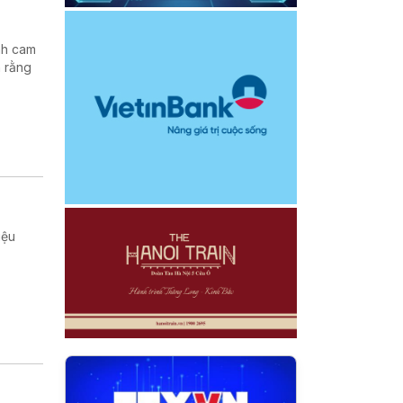
nh cam
h rằng
iệu