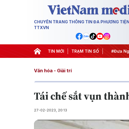
CHUYÊN TRANG THÔNG TIN ĐA PHƯƠNG TIỆ
TTXVN
#Hội nghị Trung ương 3
TIN MỚI
TRẠM TIN SỐ
#APEC 2027
#Đưa Nghị
Văn hóa - Giải trí
Tái chế sắt vụn thà
27-02-2023, 20:13