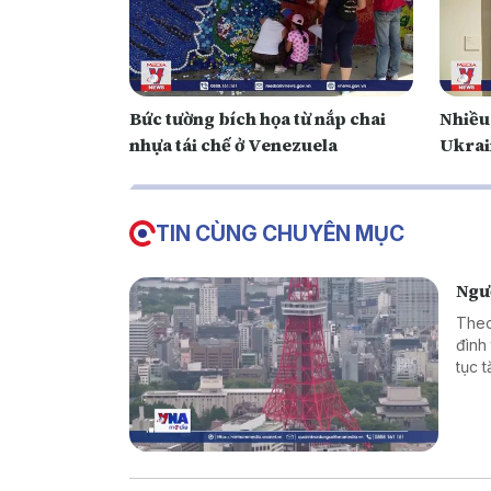
Bức tường bích họa từ nắp chai
Nhiều
nhựa tái chế ở Venezuela
Ukrain
TIN CÙNG CHUYÊN MỤC
Ngườ
Theo
đình 
tục 