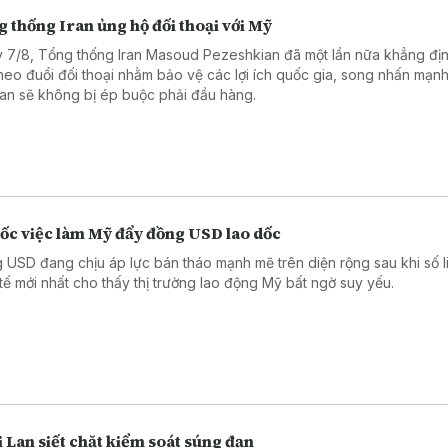
 thống Iran ủng hộ đối thoại với Mỹ
 7/8, Tổng thống Iran Masoud Pezeshkian đã một lần nữa khẳng đị
theo đuổi đối thoại nhằm bảo vệ các lợi ích quốc gia, song nhấn mạn
an sẽ không bị ép buộc phải đầu hàng.
sốc việc làm Mỹ đẩy đồng USD lao dốc
 USD đang chịu áp lực bán tháo mạnh mẽ trên diện rộng sau khi số l
 tế mới nhất cho thấy thị trường lao động Mỹ bất ngờ suy yếu.
 Lan siết chặt kiểm soát súng đạn