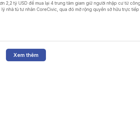
hơn 2,2 tỷ USD để mua lại 4 trung tâm giam giữ người nhập cư từ công
 lý nhà tù tư nhân CoreCivic, qua đó mở rộng quyền sở hữu trực tiếp
h phủ liên bang đối với hệ thống cơ sở giam giữ của Cơ quan Thực thi 
ải quan Mỹ (ICE) trong bối cảnh đẩy mạnh chiến dịch trục xuất ngườ
ất hợp pháp.
Xem thêm