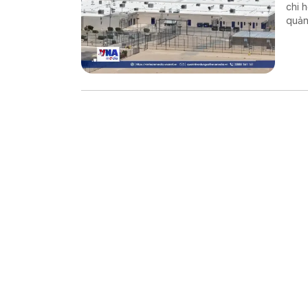
chi 
quản
chín
và H
cư b