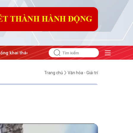
g khai thác IUU
#Căng thẳng Trung Đông
#An ninh năng 
Trang chủ
Văn hóa - Giải trí