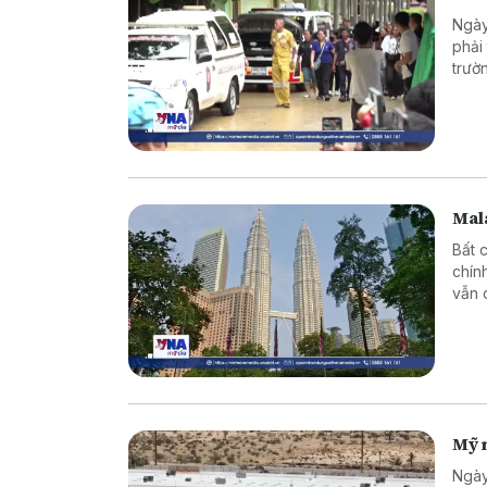
Ngày
phải
trườ
Mala
Bất 
chín
vẫn 
Mỹ 
Ngày