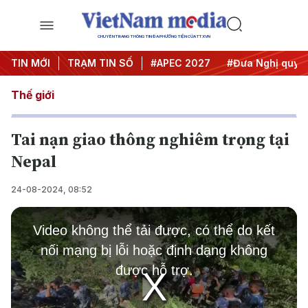
CHUYÊN TRANG THÔNG TIN ĐA PHƯƠNG TIỆN CỦA TTXVN
TIN MỚI
#Hội nghị Trung ương 3
TRẠM TIN SỐ
#APEC 2027
#Đưa Nghị quyết 
Thế giới
Tai nạn giao thông nghiêm trọng tại
Nepal
24-08-2024, 08:52
This
is
Video không thể tải được, có thể do kết
a
modal
nối mạng bị lỗi hoặc định dạng không
window.
được hỗ trợ.