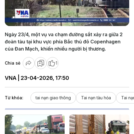
Play
Video
Ngày 23/4, một vụ va chạm đường sắt xảy ra giữa 2
đoàn tàu tại khu vực phía Bắc thủ đô Copenhagen
của Đan Mạch, khiến nhiều người bị thương.
Chia sẻ
1
VNA | 23-04-2026, 17:50
Từ khóa:
tai nạn giao thông
Tai nạn tàu hỏa
Tai nạ