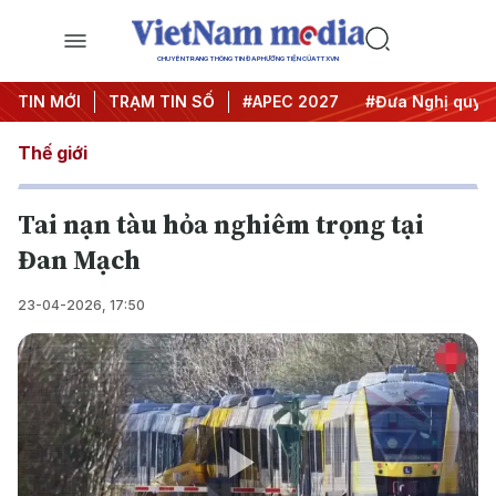
CHUYÊN TRANG THÔNG TIN ĐA PHƯƠNG TIỆN CỦA TTXVN
TIN MỚI
#Hội nghị Trung ương 3
TRẠM TIN SỐ
#APEC 2027
#Đưa Nghị quyết 
Thế giới
Tai nạn tàu hỏa nghiêm trọng tại
Đan Mạch
23-04-2026, 17:50