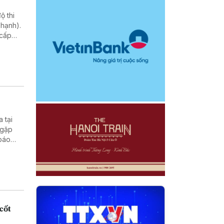
ộ thi
hạnh).
 cấp
 tại
 gặp
 báo
cốt