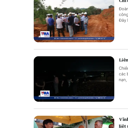
Chỉ
Đoàn
công
Đây 
nước
Liên
Chiề
các 
nạn,
nguy
Vĩnh
liệt 