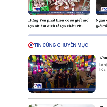
Hưng Yên phát hiện cơ sở giết mổ
Ngăn d
lợn nhiễm dịch tả lợn châu Phi
giới tớ
TIN CÙNG CHUYÊN MỤC
Kha
Lễ h
hóa,