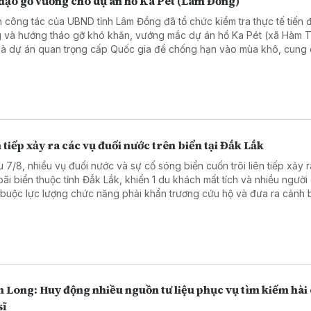
 đạo gỡ vướng cho dự án hồ Ka Pét (Lâm Đồng)
 công tác của UBND tỉnh Lâm Đồng đã tổ chức kiểm tra thực tế tiến đ
 và hướng tháo gỡ khó khăn, vướng mắc dự án hồ Ka Pét (xã Hàm T
là dự án quan trọng cấp Quốc gia để chống hạn vào mùa khô, cung
 cho sản xuất, sinh hoạt cho khu vực ven biển Lâm Đồng
 tiếp xảy ra các vụ đuối nước trên biển tại Đắk Lắk
u 7/8, nhiều vụ đuối nước và sự cố sóng biển cuốn trôi liên tiếp xảy ra
bãi biển thuộc tỉnh Đắk Lắk, khiến 1 du khách mất tích và nhiều người
 buộc lực lượng chức năng phải khẩn trương cứu hộ và đưa ra cảnh
 hiểm.
 Long: Huy động nhiều nguồn tư liệu phục vụ tìm kiếm hài 
sĩ