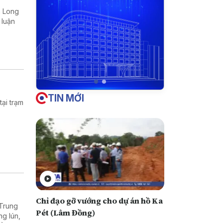
nh Long
 luận
TIN MỚI
ại trạm
Chỉ đạo gỡ vướng cho dự án hồ Ka
 Trung
Pét (Lâm Đồng)
ng lún,