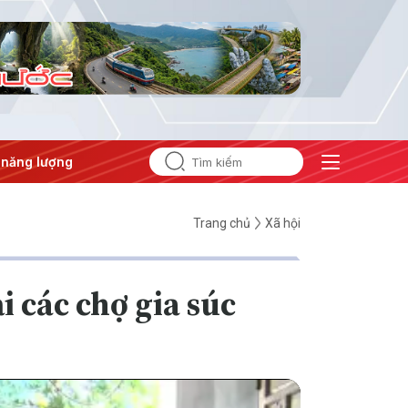
ng
#Bảo vệ nền tảng tư tưởng của Đảng
Trang chủ
Xã hội
 các chợ gia súc