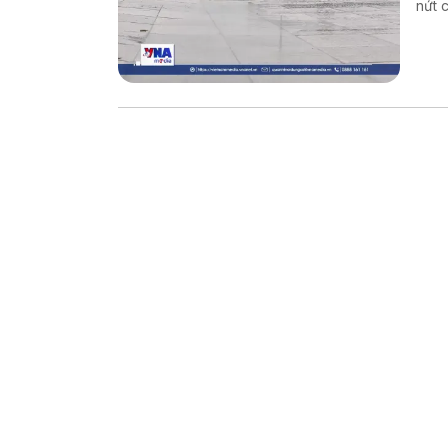
nứt 
khẳn
đất 