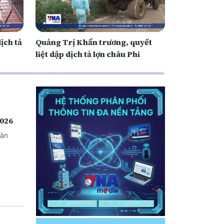
ịch tả
Quảng Trị Khẩn trương, quyết
liệt dập dịch tả lợn châu Phi
2026
văn