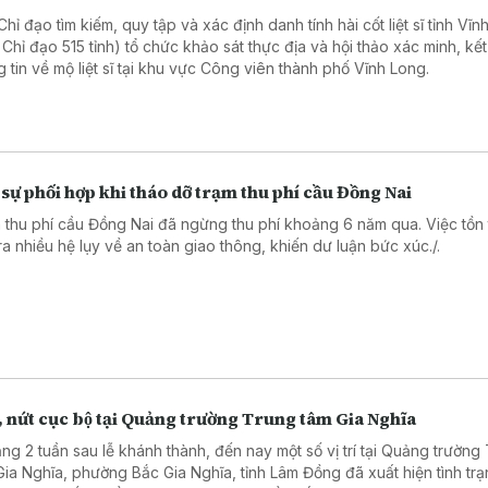
hỉ đạo tìm kiếm, quy tập và xác định danh tính hài cốt liệt sĩ tỉnh Vĩ
 Chỉ đạo 515 tỉnh) tổ chức khảo sát thực địa và hội thảo xác minh, kết
g tin về mộ liệt sĩ tại khu vực Công viên thành phố Vĩnh Long.
sự phối hợp khi tháo dỡ trạm thu phí cầu Đồng Nai
 thu phí cầu Đồng Nai đã ngừng thu phí khoảng 6 năm qua. Việc tồn t
ra nhiều hệ lụy về an toàn giao thông, khiến dư luận bức xúc./.
, nứt cục bộ tại Quảng trường Trung tâm Gia Nghĩa
ng 2 tuần sau lễ khánh thành, đến nay một số vị trí tại Quảng trường
Gia Nghĩa, phường Bắc Gia Nghĩa, tỉnh Lâm Đồng đã xuất hiện tình trạ