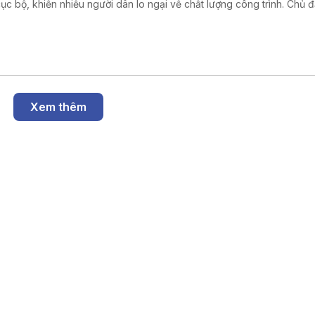
cục bộ, khiến nhiều người dân lo ngại về chất lượng công trình. Chủ đ
g định đây là hiện tượng đã được dự báo trong thiết kế do đặc điểm
đắp.
Xem thêm