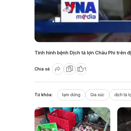
Tình hình bệnh Dịch tả lợn Châu Phi trên đ
Chia sẻ
1
Từ khóa:
tạm dừng
Gia súc
dịch tả 