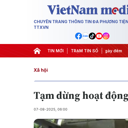
CHUYÊN TRANG THÔNG TIN ĐA PHƯƠNG TIỆ
TTXVN
yết thành hành động
TIN MỚI
#Chiến dịch 500 ngày đêm
TRẠM TIN SỐ
#Chống k
Xã hội
Tạm dừng hoạt động 
07-08-2025, 06:00