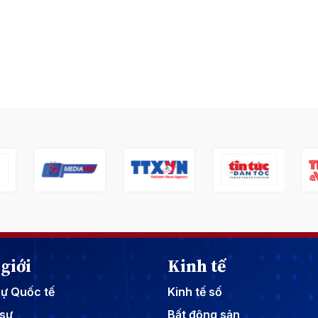
giới
Kinh tế
sự Quốc tế
Kinh tế số
sự
Bất động sản