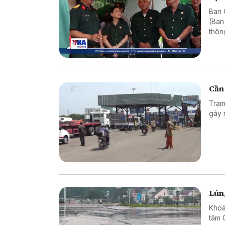
Ban C
(Ban
thôn
Cần 
Trạm
gây 
Lún
Khoả
tâm 