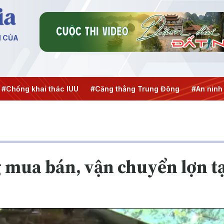
N CỦA
hai thác IUU
#Căng thẳng Trung Đông
#An ninh năng lượ
mua bán, vận chuyển lợn tại