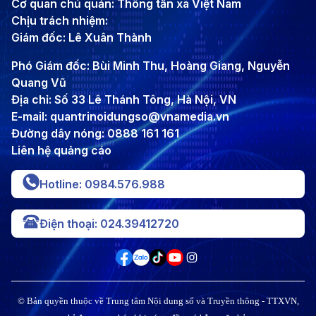
Cơ quan chủ quản: Thông tấn xã Việt Nam
Chịu trách nhiệm:
Giám đốc: Lê Xuân Thành
Phó Giám đốc: Bùi Minh Thu, Hoàng Giang, Nguyễn
Quang Vũ
Địa chỉ: Số 33 Lê Thánh Tông, Hà Nội, VN
E-mail: quantrinoidungso@vnamedia.vn
Đường dây nóng: 0888 161 161
Liên hệ quảng cáo
Hotline: 0984.576.988
Điện thoại: 024.39412720
© Bản quyền thuộc về Trung tâm Nội dung số và Truyền thông - TTXVN,