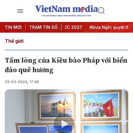
CHUYÊN TRANG THÔNG TIN ĐA PHƯƠNG TIỆN CỦA TTXVN
 nghị Trung ương 3
TIN MỚI
TRẠM TIN SỐ
#APEC 2027
#Đưa Nghị quyết thành h
Thế giới
Tấm lòng của Kiều bào Pháp với biển
đảo quê hương
25-03-2024, 17:48