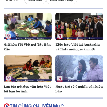
Giữ hồn Tết Việt nơi Tây Bán
Kiều bào Việt tại Australia
Cầu
và Italy mừng xuân mới
Lan tỏa nét đẹp văn hóa Việt
Ngày trở về ý nghĩa của kiều
tới bạn bè Anh
bào
TIN CÙNG CHUYÊN MỤC