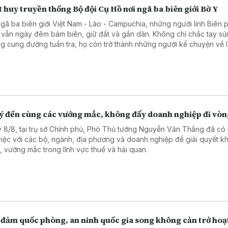
 huy truyền thống Bộ đội Cụ Hồ nơi ngã ba biên giới Bờ Y
ngã ba biên giới Việt Nam - Lào - Campuchia, những người lính Biên
 vẫn ngày đêm bám biên, giữ đất và gần dân. Không chỉ chắc tay sú
g cung đường tuần tra, họ còn trở thành những người kể chuyện về l
ầu nối gắn kết quân dân, góp phần vun đắp thế trận biên phòng toàn
 chắc nơi tuyến đầu Tổ quốc.
lý đến cùng các vướng mắc, không đẩy doanh nghiệp đi vò
 8/8, tại trụ sở Chính phủ, Phó Thủ tướng Nguyễn Văn Thắng đã có 
việc với các bộ, ngành, địa phương và doanh nghiệp để giải quyết k
, vướng mắc trong lĩnh vực thuế và hải quan.
 đảm quốc phòng, an ninh quốc gia song không cản trở hoạ