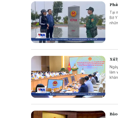
Phát
Tại 
Bờ Y
nhữn
là c
vững
Xử 
Ngày
làm 
khăn
Bảo