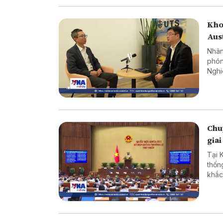
Kho
Aus
Nhân
phón
Nghi
Công
nhữn
Chuy
giai
Tại 
thốn
khắc
cản 