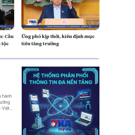
m: Cầu
Ứng phó kịp thời, kiên định mục
 tộc
tiêu tăng trưởng
u hành
rường
 Việt