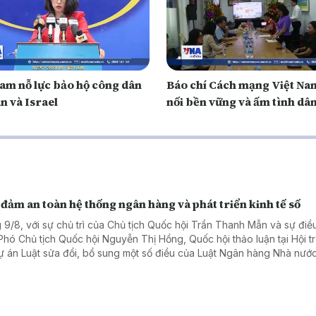
 am nỗ lực bảo hộ công dân
Báo chí Cách mạng Việt Na
an và Israel
nối bền vững và ấm tình dân
đảm an toàn hệ thống ngân hàng và phát triển kinh tế số
 9/8, với sự chủ trì của Chủ tịch Quốc hội Trần Thanh Mẫn và sự điề
Phó Chủ tịch Quốc hội Nguyễn Thị Hồng, Quốc hội thảo luận tại Hội t
ự án Luật sửa đổi, bổ sung một số điều của Luật Ngân hàng Nhà nước
 Luật Phòng, chống rửa tiền và Luật Các tổ chức tín dụng.