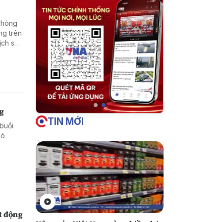
 phòng
ng trên
ịch sử,
 dân
ng
TIN MỚI
buổi
hó
t động