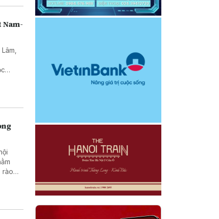
t Nam-
ô Lâm,
ư
ọc
alia về
rong
hội
nhằm
 rào