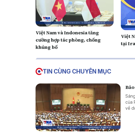
Việt Nam và Indonesia tăng
Việt N
cường hợp tác phòng, chống
tại Ir
khủng bố
TIN CÙNG CHUYÊN MỤC
Bảo 
Sáng
của 
về d
Nam,