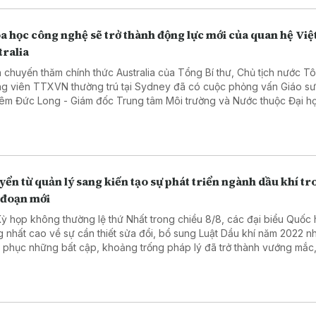
a học công nghệ sẽ trở thành động lực mới của quan hệ Việ
tralia
 chuyến thăm chính thức Australia của Tổng Bí thư, Chủ tịch nước T
g viên TTXVN thường trú tại Sydney đã có cuộc phỏng vấn Giáo s
êm Đức Long - Giám đốc Trung tâm Môi trường và Nước thuộc Đại h
 nghệ Sydney, Chủ tịch Hội Trí thức và Chuyên gia Việt Nam tại Austr
g kỳ vọng và định hướng hợp tác chiến lược giữa hai quốc gia.
ển từ quản lý sang kiến tạo sự phát triển ngành dầu khí t
 đoạn mới
Kỳ họp không thường lệ thứ Nhất trong chiều 8/8, các đại biểu Quốc 
g nhất cao về sự cần thiết sửa đổi, bổ sung Luật Dầu khí năm 2022 
 phục những bất cập, khoảng trống pháp lý đã trở thành vướng mắc,
đối với hoạt động dầu khí.