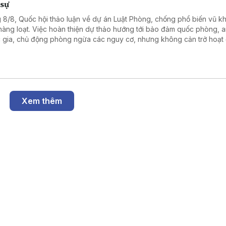
 sự
 8/8, Quốc hội thảo luận về dự án Luật Phòng, chống phổ biến vũ kh
 hàng loạt. Việc hoàn thiện dự thảo hướng tới bảo đảm quốc phòng, a
 gia, chủ động phòng ngừa các nguy cơ, nhưng không cản trở hoạt
sự, sản xuất, kinh doanh và đổi mới sáng tạo hợp pháp.
Xem thêm