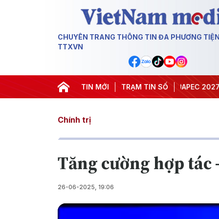
CHUYÊN TRANG THÔNG TIN ĐA PHƯƠNG TIỆ
TTXVN
#Hội nghị Trung ương 3
TIN MỚI
TRẠM TIN SỐ
#APEC 2027
#Đưa 
Chính trị
Tăng cường hợp tác -
26-06-2025, 19:06