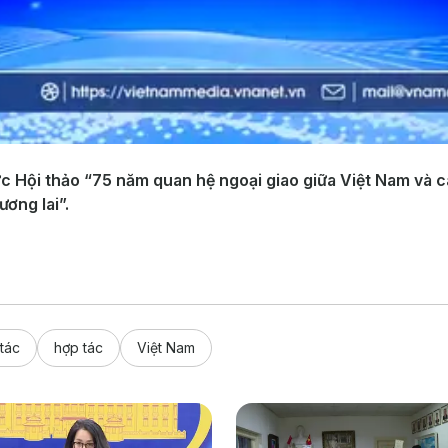
ức Hội thảo “75 năm quan hệ ngoại giao giữa Việt Nam và 
ơng lai”.
tác
hợp tác
Việt Nam