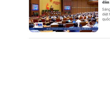
dân
Sáng
diệt
quốc
dân 