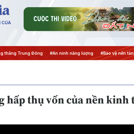
N CỦA
ẳng Trung Đông
#An ninh năng lượng
#Bảo vệ nền tảng tư
 hấp thụ vốn của nền kinh 