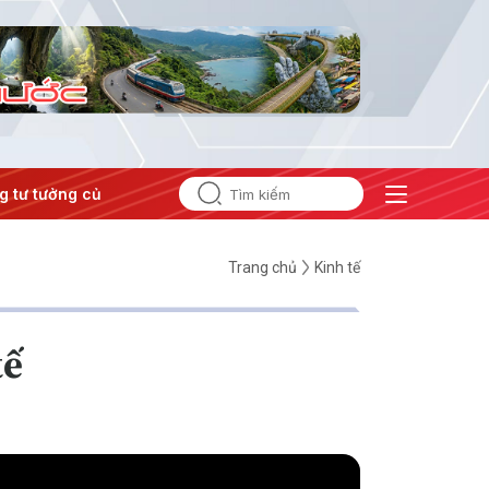
 tưởng của Đảng
#Hội nghị Trung ương 3
Trang chủ
Kinh tế
tế