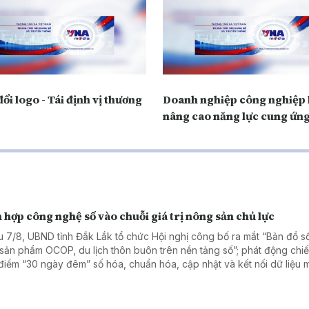
ổi logo - Tái định vị thương
Doanh nghiệp công nghiệp 
nâng cao năng lực cung ứn
 hợp công nghệ số vào chuỗi giá trị nông sản chủ lực
u 7/8, UBND tỉnh Đắk Lắk tổ chức Hội nghị công bố ra mắt “Bản đồ 
 sản phẩm OCOP, du lịch thôn buôn trên nền tảng số”; phát động chiế
điểm “30 ngày đêm” số hóa, chuẩn hóa, cập nhật và kết nối dữ liệu 
 trồng, cơ sở đóng gói sầu riêng.