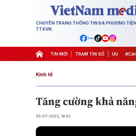
CHUYÊN TRANG THÔNG TIN ĐA PHƯƠNG TIỆ
TTXVN
Chiến dịch 500 ngày đêm
TIN MỚI
#Chống khai thác IUU
TRẠM TIN SỐ
#Căng th
Kinh tế
Tăng cường khả năng
25-07-2023, 18:52