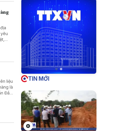
vàng
 địa
a yêu
ệt,
bất hợp
TIN MỚI
ên liệu
hàng là
ần Đầu