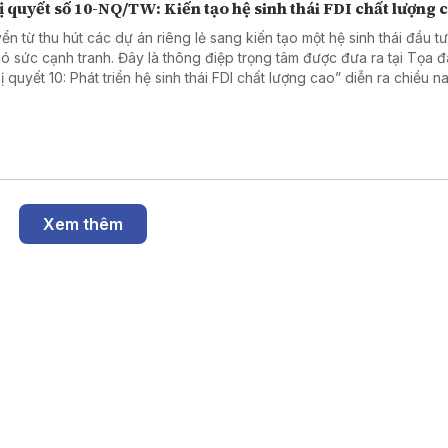
 quyết số 10-NQ/TW: Kiến tạo hệ sinh thái FDI chất lượng 
ển từ thu hút các dự án riêng lẻ sang kiến tạo một hệ sinh thái đầu t
có sức cạnh tranh. Đây là thông điệp trọng tâm được đưa ra tại Tọa 
 quyết 10: Phát triển hệ sinh thái FDI chất lượng cao” diễn ra chiều na
 7 tháng 8. Các đại biểu nhấn mạnh, Nghị quyết số 10-NQ/TW của 
h trị đặt ra yêu cầu bức thiết: dòng vốn FDI trong giai đoạn mới phải
ường bằng chất lượng, hiệu quả và khả năng lan tỏa, thay vì chỉ chạy
ượng dự án.
Xem thêm