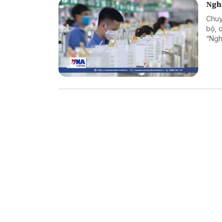
Nghị
Chuy
bộ, 
“Nghị
mùng
Chín
đo l
số l