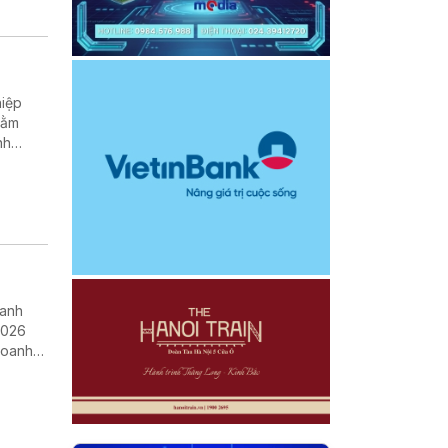
hằm
nh
oanh
2026
doanh