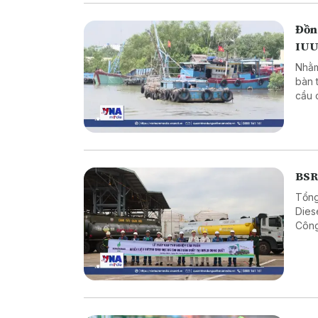
Đồng
IUU
Nhằm
bàn 
cầu c
đồng
pháp
BSR 
Tổng
Dies
Công
tư N