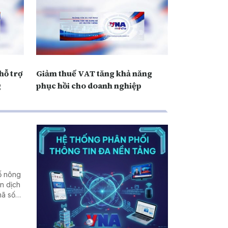
hỗ trợ
Giảm thuế VAT tăng khả năng
g
phục hồi cho doanh nghiệp
số nông
n dịch
mã số