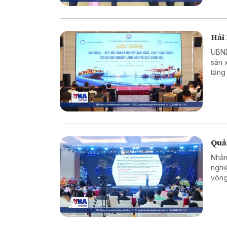
Hải 
UBND thành p
sản 
tăng
nghi
Quả
Nhằm
nghi
vòng
nghi