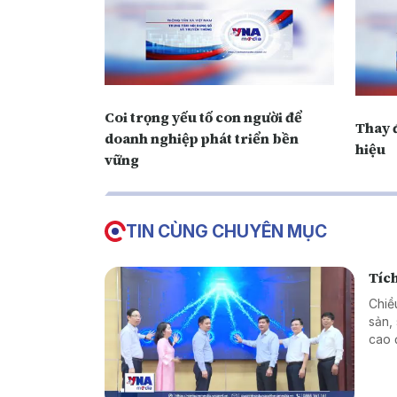
Coi trọng yếu tố con người để
Thay đ
doanh nghiệp phát triển bền
hiệu
vững
TIN CÙNG CHUYÊN MỤC
Tích
Chiề
sản,
cao 
vùng