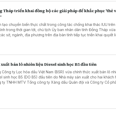
 Tháp triển khai đồng bộ các giải pháp để khắc phục 'thẻ 
'
 tạo chuyển biến thực chất trong công tác chống khai thác IUU trên
tỉnh trong thời gian tới, chủ tịch Ủy ban nhân dân tỉnh Đồng Tháp vừ
ác sở, ngành, địa phương trên địa bàn tỉnh tiếp tục triển khai quyết li
 bộ và có hiệu quả các nhiệm vụ, giải pháp chống khai thác hải sản 
, không báo cáo và không theo quy định (IUU).
xuất bán lô nhiên liệu Diesel sinh học B5 đầu tiên
 Công ty Lọc hóa dầu Việt Nam (BSR) vừa chính thức xuất bán lô nhi
el sinh học B5 (DO B5) đầu tiên do Nhà máy sản xuất cho hai khách 
 ty TNHH MTV Tổng công ty Xăng dầu Quân đội và Công ty Cổ ph
am Phúc.