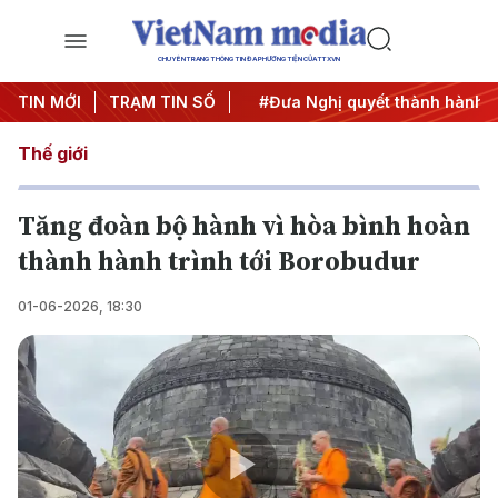
CHUYÊN TRANG THÔNG TIN ĐA PHƯƠNG TIỆN CỦA TTXVN
Trung ương 3
TIN MỚI
TRẠM TIN SỐ
#APEC 2027
#Đưa Nghị quyết thành hành đ
Thế giới
Tăng đoàn bộ hành vì hòa bình hoàn
thành hành trình tới Borobudur
01-06-2026, 18:30