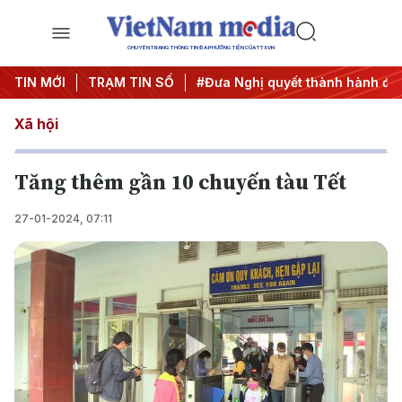
CHUYÊN TRANG THÔNG TIN ĐA PHƯƠNG TIỆN CỦA TTXVN
g ương 3
TIN MỚI
#APEC 2027
TRẠM TIN SỐ
#Đưa Nghị quyết thành hành động
Xã hội
Tăng thêm gần 10 chuyến tàu Tết
27-01-2024, 07:11
Play