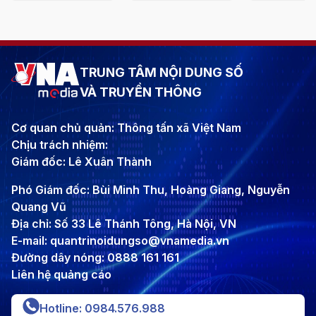
TRUNG TÂM NỘI DUNG SỐ
VÀ TRUYỀN THÔNG
Cơ quan chủ quản: Thông tấn xã Việt Nam
Chịu trách nhiệm:
Giám đốc: Lê Xuân Thành
Phó Giám đốc: Bùi Minh Thu, Hoàng Giang, Nguyễn
Quang Vũ
Địa chỉ: Số 33 Lê Thánh Tông, Hà Nội, VN
E-mail: quantrinoidungso@vnamedia.vn
Đường dây nóng: 0888 161 161
Liên hệ quảng cáo
Hotline: 0984.576.988