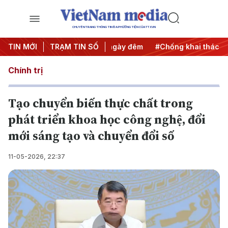
CHUYÊN TRANG THÔNG TIN ĐA PHƯƠNG TIỆN CỦA TTXVN
 động
TIN MỚI
#Chiến dịch 500 ngày đêm
TRẠM TIN SỐ
#Chống khai thác IUU
Chính trị
Tạo chuyển biến thực chất trong
phát triển khoa học công nghệ, đổi
mới sáng tạo và chuyển đổi số
11-05-2026, 22:37