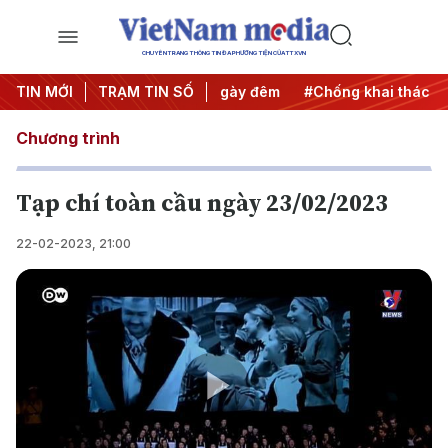
CHUYÊN TRANG THÔNG TIN ĐA PHƯƠNG TIỆN CỦA TTXVN
 động
TIN MỚI
#Chiến dịch 500 ngày đêm
TRẠM TIN SỐ
#Chống khai thác IUU
Chương trình
Tạp chí toàn cầu ngày 23/02/2023
22-02-2023, 21:00
Play