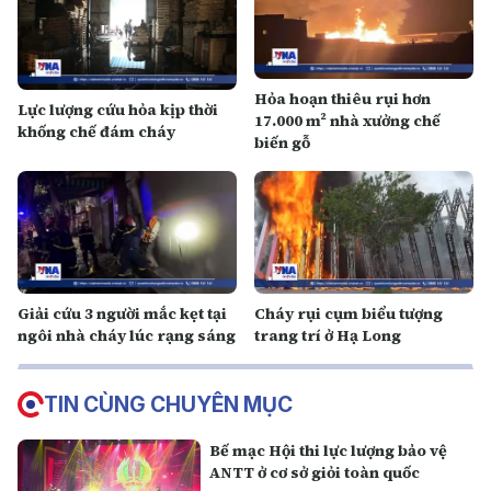
Hỏa hoạn thiêu rụi hơn
Lực lượng cứu hỏa kịp thời
17.000 m² nhà xưởng chế
khống chế đám cháy
biến gỗ
Giải cứu 3 người mắc kẹt tại
Cháy rụi cụm biểu tượng
ngôi nhà cháy lúc rạng sáng
trang trí ở Hạ Long
TIN CÙNG CHUYÊN MỤC
Bế mạc Hội thi lực lượng bảo vệ
ANTT ở cơ sở giỏi toàn quốc