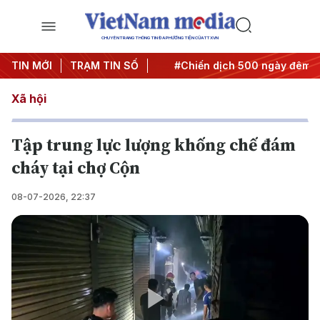
CHUYÊN TRANG THÔNG TIN ĐA PHƯƠNG TIỆN CỦA TTXVN
 Nghị quyết thành hành động
TIN MỚI
TRẠM TIN SỐ
#Chiến dịch 500 ngày đêm
Xã hội
Tập trung lực lượng khống chế đám
cháy tại chợ Cộn
08-07-2026, 22:37