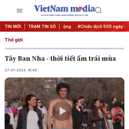
CHUYÊN TRANG THÔNG TIN ĐA PHƯƠNG TIỆN CỦA TTXVN
ưa Nghị quyết thành hành động
TIN MỚI
TRẠM TIN SỐ
#Chiến dịch 500 ngày đêm
Thế giới
Tây Ban Nha - thời tiết ấm trái mùa
27-01-2024, 16:49
Play