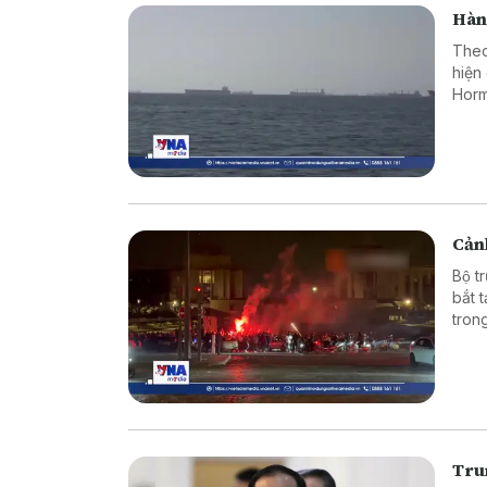
Hàn
Theo
hiện
Horm
Cảnh
Bộ t
bắt 
tron
vào 
Tru