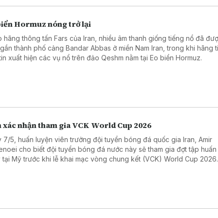
biển Hormuz nóng trở lại
 hãng thông tấn Fars của Iran, nhiều âm thanh giống tiếng nổ đã đư
 gần thành phố cảng Bandar Abbas ở miền Nam Iran, trong khi hãng t
tin xuất hiện các vụ nổ trên đảo Qeshm nằm tại Eo biển Hormuz.
n xác nhận tham gia VCK World Cup 2026
 7/5, huấn luyện viên trưởng đội tuyển bóng đá quốc gia Iran, Amir
enoei cho biết đội tuyển bóng đá nước này sẽ tham gia đợt tập huấn
 tại Mỹ trước khi lễ khai mạc vòng chung kết (VCK) World Cup 2026