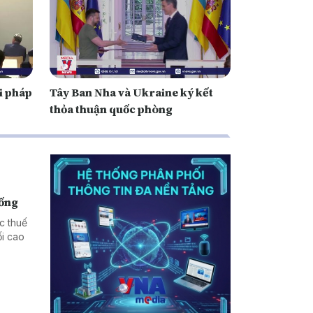
i pháp
Tây Ban Nha và Ukraine ký kết
thỏa thuận quốc phòng
hống
c thuế
i cao