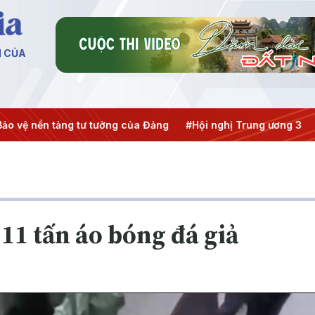
N CỦA
ởng của Đảng
#Hội nghị Trung ương 3
#APEC 2027
#Đưa
11 tấn áo bóng đá giả