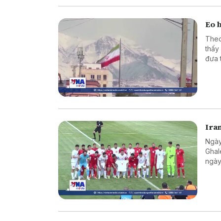
Eo 
Theo
thấy
đưa 
Ira
Ngày
Ghal
ngày