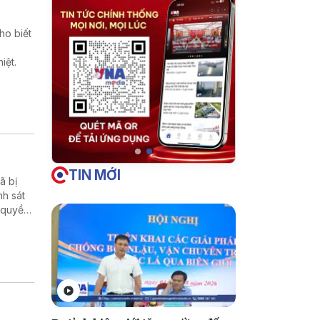
ho biết
iệt.
TIN MỚI
̃ bị
nh sát
 quyền