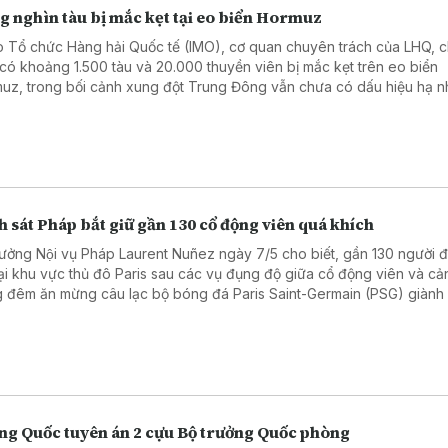
g nghìn tàu bị mắc kẹt tại eo biển Hormuz
 Tổ chức Hàng hải Quốc tế (IMO), cơ quan chuyên trách của LHQ, c
 có khoảng 1.500 tàu và 20.000 thuyền viên bị mắc kẹt trên eo biển
uz, trong bối cảnh xung đột Trung Đông vẫn chưa có dấu hiệu hạ nh
 sát Pháp bắt giữ gần 130 cổ động viên quá khích
rưởng Nội vụ Pháp Laurent Nuñez ngày 7/5 cho biết, gần 130 người đa
tại khu vực thủ đô Paris sau các vụ đụng độ giữa cổ động viên và cả
g đêm ăn mừng câu lạc bộ bóng đá Paris Saint-Germain (PSG) giành
chung kết UEFA Champions League mùa giải 2025 - 2026.
ng Quốc tuyên án 2 cựu Bộ trưởng Quốc phòng