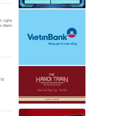
ợc nghe
in Mehr
 14
.