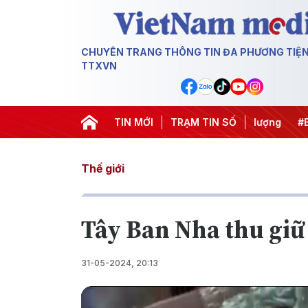
CHUYÊN TRANG THÔNG TIN ĐA PHƯƠNG TIỆ
TTXVN
 Trung Đông
#An ninh năng lượng
TIN MỚI
TRẠM TIN SỐ
#Bảo vệ nền tảng tư tư
Thế giới
Tây Ban Nha thu giữ 
31-05-2024, 20:13