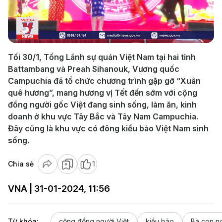
Play
Video
Tối 30/1, Tổng Lãnh sự quán Việt Nam tại hai tỉnh
Battambang và Preah Sihanouk, Vương quốc
Campuchia đã tổ chức chương trình gặp gỡ “Xuân
quê hương”, mang hương vị Tết đến sớm với cộng
đồng người gốc Việt đang sinh sống, làm ăn, kinh
doanh ở khu vực Tây Bắc và Tây Nam Campuchia.
Đây cũng là khu vực có đông kiều bào Việt Nam sinh
sống.
Chia sẻ
1
VNA | 31-01-2024, 11:56
Từ khóa:
cộng đồng người Việt
kiều bào
Bà con ng