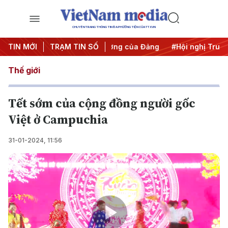
CHUYÊN TRANG THÔNG TIN ĐA PHƯƠNG TIỆN CỦA TTXVN
TIN MỚI
#Bảo vệ nền tảng tư tưởng của Đảng
TRẠM TIN SỐ
#Hội nghị Trung ươn
Thế giới
Tết sớm của cộng đồng người gốc
Việt ở Campuchia
31-01-2024, 11:56