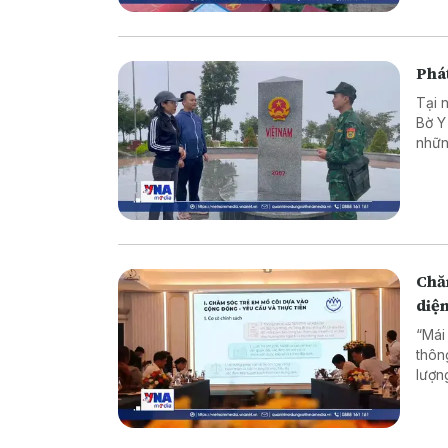
Phát
Tại 
Bờ Y
nhữn
là c
vững
Chăm
diệ
“Mái
thôn
lượn
Thàn