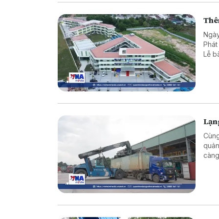
Thêm
Ngày
Phát
Lễ b
Tân.
Lạng
Cùng
quản
càng
triể
vực 