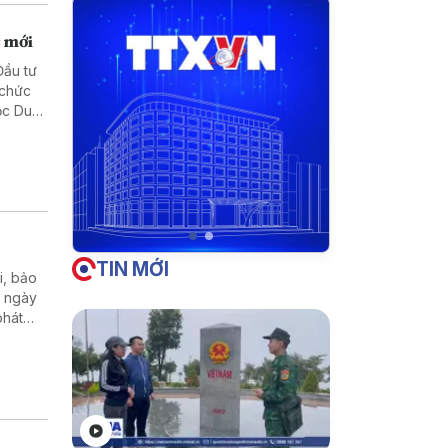
c mới
Đầu tư
 chức
ọc Duy
TIN MỚI
i, bảo
n ngày
phát
 khu