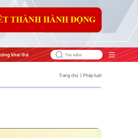
g khai thác IUU
#Căng thẳng Trung Đông
#An ninh năng 
Trang chủ
Pháp luật