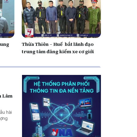
rung
Thừa Thiên – Huế bắt lãnh đạo
trung tâm đăng kiểm xe cơ giới
nh Lâm
ẫu hài
lượng