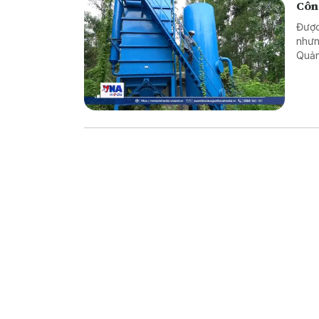
Công
Được
nhưn
Quản
khôn
ngườ