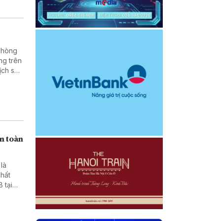
 phòng
ng trên
ịch sử,
 dân
ển toàn
là
chất
 tại