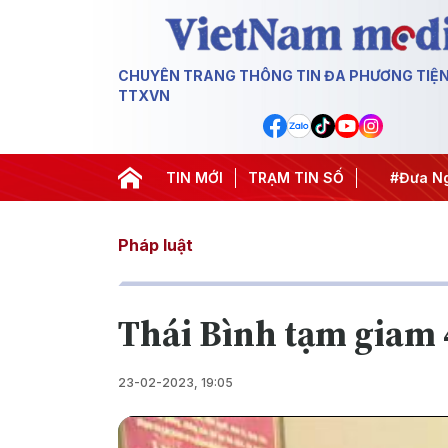
CHUYÊN TRANG THÔNG TIN ĐA PHƯƠNG TIỆ
TTXVN
#Hội nghị Trung ương 3
TIN MỚI
TRẠM TIN SỐ
#APEC 2027
#Đưa Nghị
Pháp luật
Thái Bình tạm giam 
23-02-2023, 19:05