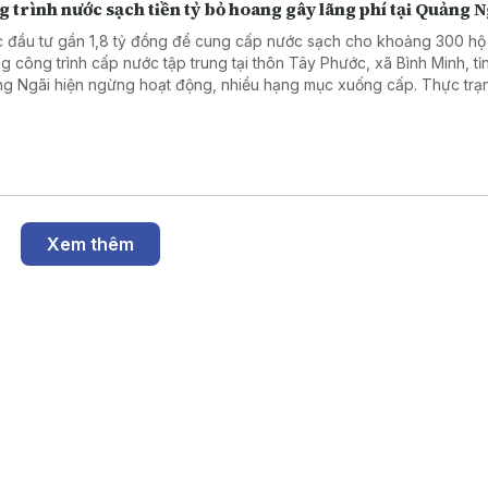
 trình nước sạch tiền tỷ bỏ hoang gây lãng phí tại Quảng N
 đầu tư gần 1,8 tỷ đồng để cung cấp nước sạch cho khoảng 300 hộ
g công trình cấp nước tập trung tại thôn Tây Phước, xã Bình Minh, tỉ
g Ngãi hiện ngừng hoạt động, nhiều hạng mục xuống cấp. Thực trạ
g chỉ gây lãng phí nguồn lực đầu tư mà còn khiến nhu cầu nước sạc
i dân chưa được đáp ứng.
Xem thêm