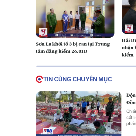
Hải Dư
Sơn La khởi tố 3 bị can tại Trung
nhận h
tâm đăng kiểm 26.01D
kiểm
TIN CÙNG CHUYÊN MỤC
Động
Đồn
Chiề
cốt l
phấn