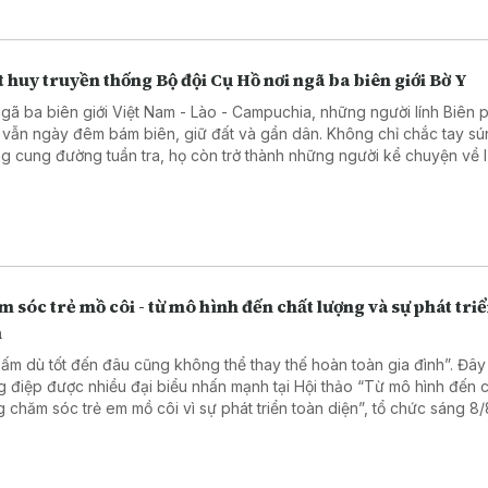
 huy truyền thống Bộ đội Cụ Hồ nơi ngã ba biên giới Bờ Y
ngã ba biên giới Việt Nam - Lào - Campuchia, những người lính Biên
 vẫn ngày đêm bám biên, giữ đất và gần dân. Không chỉ chắc tay sú
g cung đường tuần tra, họ còn trở thành những người kể chuyện về l
ầu nối gắn kết quân dân, góp phần vun đắp thế trận biên phòng toàn
 chắc nơi tuyến đầu Tổ quốc.
 sóc trẻ mồ côi - từ mô hình đến chất lượng và sự phát tri
n
 ấm dù tốt đến đâu cũng không thể thay thế hoàn toàn gia đình”. Đây 
g điệp được nhiều đại biểu nhấn mạnh tại Hội thảo “Từ mô hình đến 
g chăm sóc trẻ em mồ côi vì sự phát triển toàn diện”, tổ chức sáng 8/8
h phố Hồ Chí Minh.