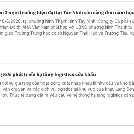
 2 ngôi trường hiện đại tại Tây Ninh sẵn sàng đón năm họ
 8/8/2026, tại phường Ninh Thạnh, tỉnh Tây Ninh, Công ty Cổ phần 
 triển Đô thị AHA Việt Nam phối hợp với UBND phường Ninh Thạnh tổ
àn giao Trường Trung học cơ sở Nguyễn Thái Học và Trường Tiểu h
 Sơn phát triển hạ tầng logistics cửa khẩu
 với sự gia tăng của hoạt động xuất nhập khẩu là nhu cầu về kho bã
, vận chuyển và các dịch vụ logistics tại khu vực cửa khẩu Lạng Sơ
 lớn. Thực tế đang đặt ra yêu cầu về hệ thống hạ tầng logistics cần 
n theo hướng đồng bộ, hiện đại và nâng cao năng lực cạnh tranh của
cửa khẩu Lạng Sơn.