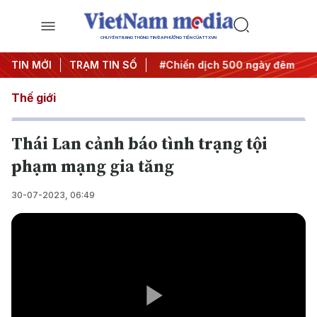
CHUYÊN TRANG THÔNG TIN ĐA PHƯƠNG TIỆN CỦA TTXVN
Nghị quyết thành hành động
TIN MỚI
TRẠM TIN SỐ
#Chiến dịch 500 ngày đêm
#
Thế giới
Thái Lan cảnh báo tình trạng tội
phạm mạng gia tăng
30-07-2023, 06:49