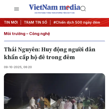
CHUYÊN TRANG THÔNG TIN ĐA PHƯƠNG TIỆN CỦA TTXVN
hị quyết thành hành động
TIN MỚI
TRẠM TIN SỐ
#Chiến dịch 500 ngày đêm
#C
Môi trường – Công nghệ
Thái Nguyên: Huy động người dân
khẩn cấp hộ đê trong đêm
09-10-2025, 06:20