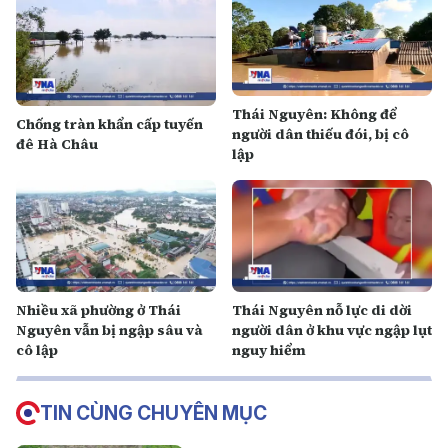
Thái Nguyên: Không để
Chống tràn khẩn cấp tuyến
người dân thiếu đói, bị cô
đê Hà Châu
lập
Nhiều xã phường ở Thái
Thái Nguyên nỗ lực di dời
Nguyên vẫn bị ngập sâu và
người dân ở khu vực ngập lụt
cô lập
nguy hiểm
TIN CÙNG CHUYÊN MỤC