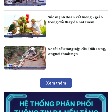
Sức mạnh đoàn kết lương - giáo
trong đổi thay ở Phát Diệm
Xe tải cẩu tông sập cầu Đắk Lung,
2 người thoát nạn
Xem thêm