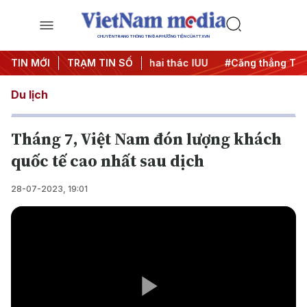
CHUYÊN TRANG THÔNG TIN ĐA PHƯƠNG TIỆN CỦA TTXVN
500 ngày đêm
TIN MỚI
TRẠM TIN SỐ
#Chống khai thác IUU
#Căng thẳng Trung 
Du lịch
Tháng 7, Việt Nam đón lượng khách
quốc tế cao nhất sau dịch
28-07-2023, 19:01