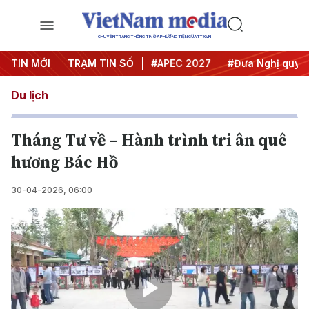
CHUYÊN TRANG THÔNG TIN ĐA PHƯƠNG TIỆN CỦA TTXVN
TIN MỚI
#Hội nghị Trung ương 3
TRẠM TIN SỐ
#APEC 2027
#Đưa Nghị quyết 
Du lịch
Tháng Tư về – Hành trình tri ân quê
hương Bác Hồ
30-04-2026, 06:00