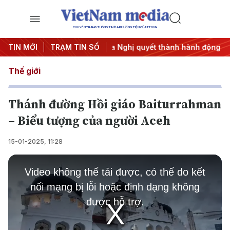
CHUYÊN TRANG THÔNG TIN ĐA PHƯƠNG TIỆN CỦA TTXVN
#APEC 2027
TIN MỚI
TRẠM TIN SỐ
#Đưa Nghị quyết thành hành động
#Chiến 
Thế giới
Thánh đường Hồi giáo Baiturrahman
– Biểu tượng của người Aceh
15-01-2025, 11:28
This
is
Video không thể tải được, có thể do kết
a
modal
nối mạng bị lỗi hoặc định dạng không
window.
được hỗ trợ.