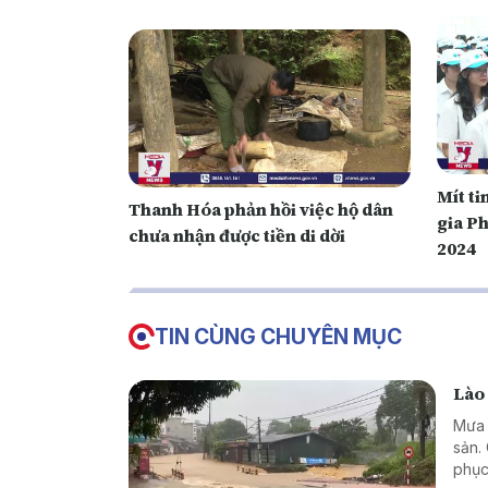
Mít t
Thanh Hóa phản hồi việc hộ dân
gia P
chưa nhận được tiền di dời
2024
TIN CÙNG CHUYÊN MỤC
Lào
Mưa l
sản.
phục