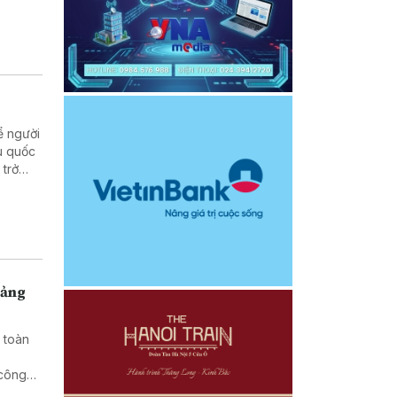
ể người
u quốc
 trở
 cuộc
uảng
 toàn
 công