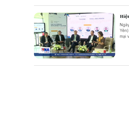
Hiện
Ngày
Yên)
mại 
trưở
sự t
phươ