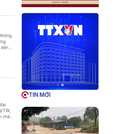
 thông
ứng
 đến
TIN MỚI
đại
NQ/TW,
n chất