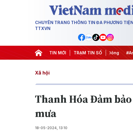
CHUYÊN TRANG THÔNG TIN ĐA PHƯƠNG TIỆ
TTXVN
#Chống khai thác IUU
TIN MỚI
#Căng thẳng Trung Đông
TRẠM TIN SỐ
#An ninh
Xã hội
Thanh Hóa Đảm bảo a
mưa
18-05-2024, 13:10