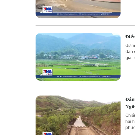
Điể
Giảm
dân 
gia,
thàn
sống
Đảm
Ngã
Chiề
hai 
phươ
trìn