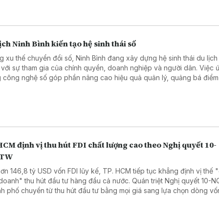
ịch Ninh Bình kiến tạo hệ sinh thái số
g xu thế chuyển đổi số, Ninh Bình đang xây dựng hệ sinh thái du lịch
 với sự tham gia của chính quyền, doanh nghiệp và người dân. Việc 
 công nghệ số góp phần nâng cao hiệu quả quản lý, quảng bá điểm
ang đến trải nghiệm thuận tiện hơn cho du khách.
CM định vị thu hút FDI chất lượng cao theo Nghị quyết 10-
/TW
hơn 146,8 tỷ USD vốn FDI lũy kế, TP. HCM tiếp tục khẳng định vị thế "
doanh" thu hút đầu tư hàng đầu cả nước. Quán triệt Nghị quyết 10-
h phố chuyển từ thu hút đầu tư bằng mọi giá sang lựa chọn dòng vố
g cao, hướng tới phát triển xanh, số và bền vững.