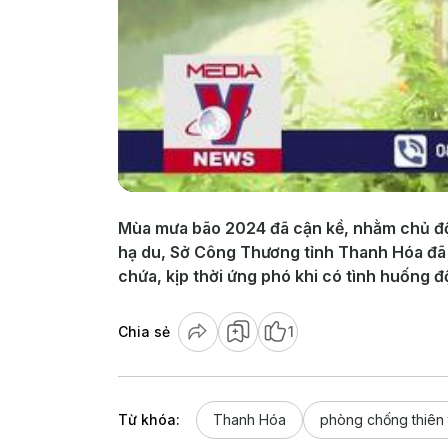
Mùa mưa bão 2024 đã cận kề, nhằm chủ động
hạ du, Sở Công Thương tỉnh Thanh Hóa đã v
chứa, kịp thời ứng phó khi có tình huống đ
Chia sẻ
1
Từ khóa:
Thanh Hóa
phòng chống thiên 