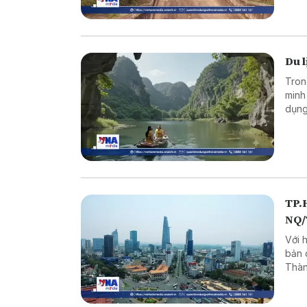
Du l
Tron
minh
dụng
và m
TP.H
NQ
Với 
bản 
Thàn
lượn