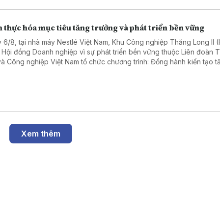
 thực hóa mục tiêu tăng trưởng và phát triển bền vững
 6/8, tại nhà máy Nestlé Việt Nam, Khu Công nghiệp Thăng Long II 
 Hội đồng Doanh nghiệp vì sự phát triển bền vững thuộc Liên đoàn
và Công nghiệp Việt Nam tổ chức chương trình: Đồng hành kiến tạo t
ng bền vững: Doanh nghiệp – Địa phương – Quốc gia. Chương trình th
ham gia của hơn 50 đại biểu, diễn giả đến từ các cơ quan chính quyề
ng, doanh nghiệp trong và ngoài tỉnh Hưng Yên.
Xem thêm