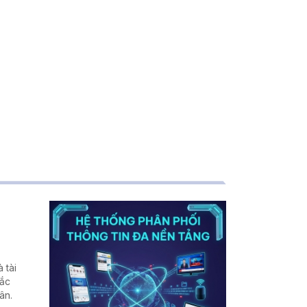
 tài
hắc
ân.