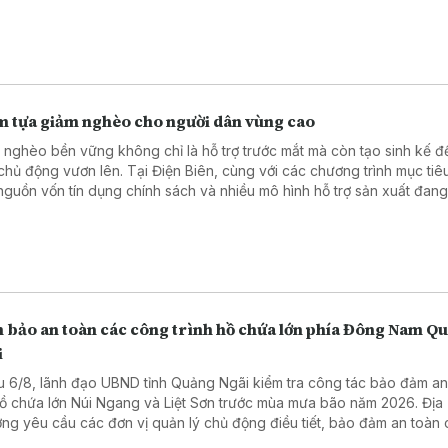
m tựa giảm nghèo cho người dân vùng cao
 nghèo bền vững không chỉ là hỗ trợ trước mắt mà còn tạo sinh kế đ
chủ động vươn lên. Tại Điện Biên, cùng với các chương trình mục tiê
 nguồn vốn tín dụng chính sách và nhiều mô hình hỗ trợ sản xuất đang
h điểm tựa giúp hàng nghìn hộ nghèo, cận nghèo từng bước ổn định
.
 bảo an toàn các công trình hồ chứa lớn phía Đông Nam Q
i
u 6/8, lãnh đạo UBND tỉnh Quảng Ngãi kiểm tra công tác bảo đảm an
hồ chứa lớn Núi Ngang và Liệt Sơn trước mùa mưa bão năm 2026. Địa
ng yêu cầu các đơn vị quản lý chủ động điều tiết, bảo đảm an toàn
h và ứng phó hiệu quả với các tình huống mưa lũ.