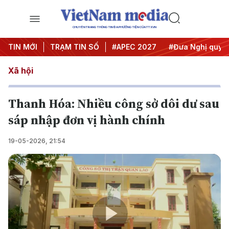
CHUYÊN TRANG THÔNG TIN ĐA PHƯƠNG TIỆN CỦA TTXVN
#Hội nghị Trung ương 3
TIN MỚI
TRẠM TIN SỐ
#APEC 2027
#Đưa Nghị quyết t
Xã hội
Thanh Hóa: Nhiều công sở dôi dư sau
sáp nhập đơn vị hành chính
19-05-2026, 21:54