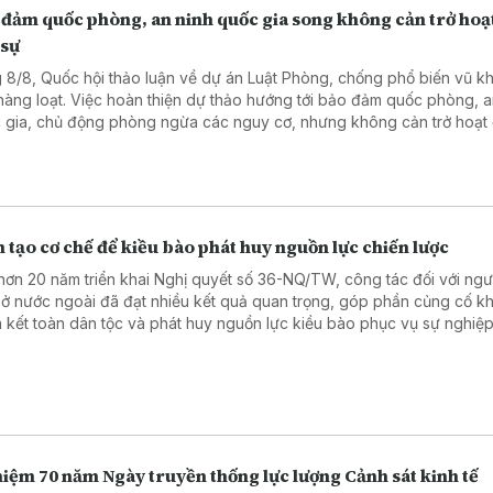
 đảm quốc phòng, an ninh quốc gia song không cản trở hoạ
 sự
 8/8, Quốc hội thảo luận về dự án Luật Phòng, chống phổ biến vũ kh
 hàng loạt. Việc hoàn thiện dự thảo hướng tới bảo đảm quốc phòng, a
 gia, chủ động phòng ngừa các nguy cơ, nhưng không cản trở hoạt
sự, sản xuất, kinh doanh và đổi mới sáng tạo hợp pháp.
 tạo cơ chế để kiều bào phát huy nguồn lực chiến lược
hơn 20 năm triển khai Nghị quyết số 36-NQ/TW, công tác đối với ngườ
ở nước ngoài đã đạt nhiều kết quả quan trọng, góp phần củng cố kh
 kết toàn dân tộc và phát huy nguồn lực kiều bào phục vụ sự nghiệ
, bảo vệ Tổ quốc.
iệm 70 năm Ngày truyền thống lực lượng Cảnh sát kinh tế