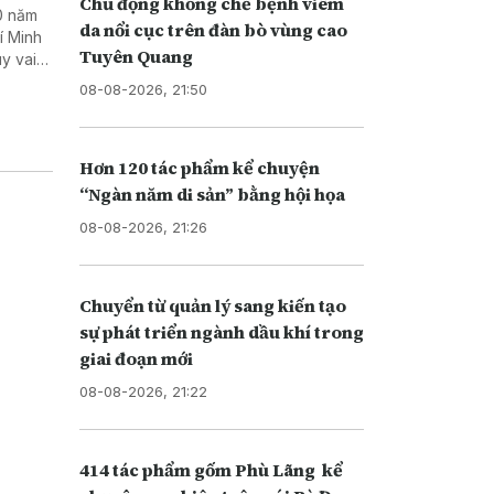
Chủ động khống chế bệnh viêm
0 năm
da nổi cục trên đàn bò vùng cao
í Minh
Tuyên Quang
uy vai
 kinh tế
08-08-2026, 21:50
Hơn 120 tác phẩm kể chuyện
“Ngàn năm di sản” bằng hội họa
08-08-2026, 21:26
Chuyển từ quản lý sang kiến tạo
sự phát triển ngành dầu khí trong
giai đoạn mới
08-08-2026, 21:22
414 tác phẩm gốm Phù Lãng kể