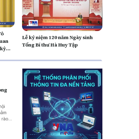
Tô
Lễ kỷ niệm 120 năm Ngày sinh
quan
Tổng Bí thư Hà Huy Tập
 kỳ
rong
hội
nhằm
 rào