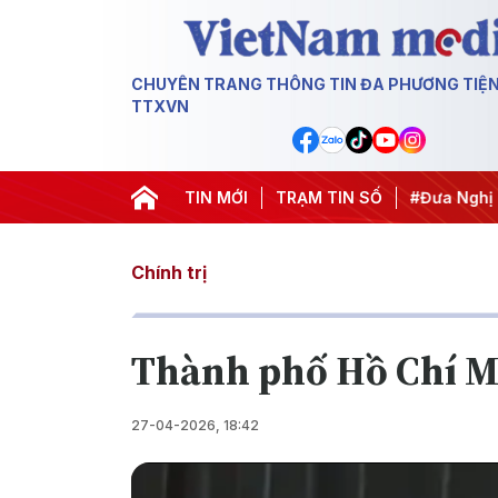
CHUYÊN TRANG THÔNG TIN ĐA PHƯƠNG TIỆ
TTXVN
Trung ương 3
#APEC 2027
TIN MỚI
#Đưa Nghị quyết thành hành đ
TRẠM TIN SỐ
Chính trị
Thành phố Hồ Chí Mi
27-04-2026, 18:42