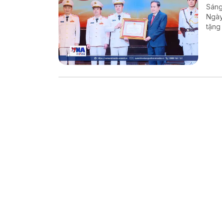
Sáng
Ngày
tặng
trò 
và b