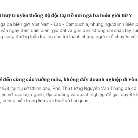
 huy truyền thống Bộ đội Cụ Hồ nơi ngã ba biên giới Bờ Y
ngã ba biên giới Việt Nam - Lào - Campuchia, những người lính Biên
 vẫn ngày đêm bám biên, giữ đất và gần dân. Không chỉ chắc tay sú
g cung đường tuần tra, họ còn trở thành những người kể chuyện về l
ầu nối gắn kết quân dân, góp phần vun đắp thế trận biên phòng toàn
 chắc nơi tuyến đầu Tổ quốc.
lý đến cùng các vướng mắc, không đẩy doanh nghiệp đi vò
 8/8, tại trụ sở Chính phủ, Phó Thủ tướng Nguyễn Văn Thắng đã có 
việc với các bộ, ngành, địa phương và doanh nghiệp để giải quyết k
, vướng mắc trong lĩnh vực thuế và hải quan.