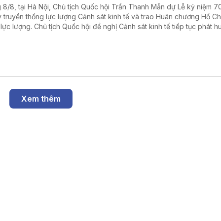
 8/8, tại Hà Nội, Chủ tịch Quốc hội Trần Thanh Mẫn dự Lễ kỷ niệm 7
 truyền thống lực lượng Cảnh sát kinh tế và trao Huân chương Hồ Ch
 lực lượng. Chủ tịch Quốc hội đề nghị Cảnh sát kinh tế tiếp tục phát h
nòng cốt trong phòng, chống tham nhũng, lãng phí, tiêu cực, tội phạm
uôn lậu.
Xem thêm