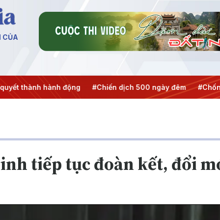
N CỦA
ộng
#Chiến dịch 500 ngày đêm
#Chống khai thác IUU
#
nh tiếp tục đoàn kết, đổi mớ