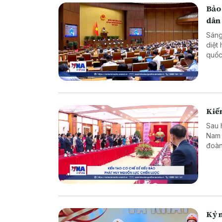
Bảo
dân
Sáng
diệt
quốc
dân 
Kiến
Sau 
Nam 
đoàn
dựng
Kỷ n