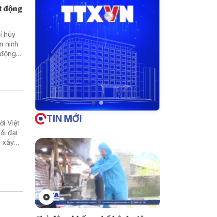
t động
í hủy
n ninh
 động
TIN MỚI
i Việt
ối đại
p xây