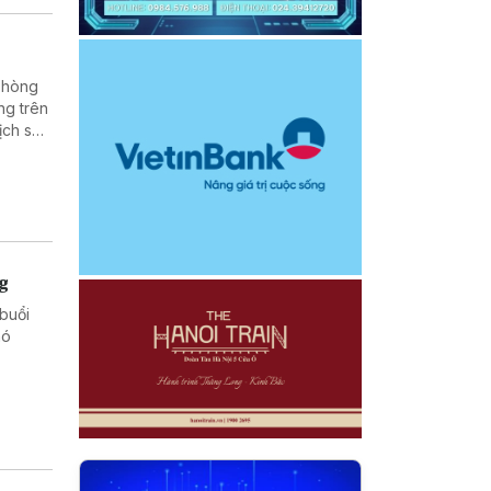
 phòng
ng trên
ịch sử,
 dân
ng
buổi
hó