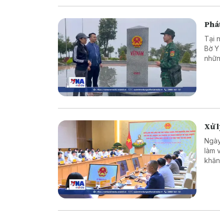
Phát
Tại 
Bờ Y
nhữn
là c
vững
Xử 
Ngày
làm 
khăn