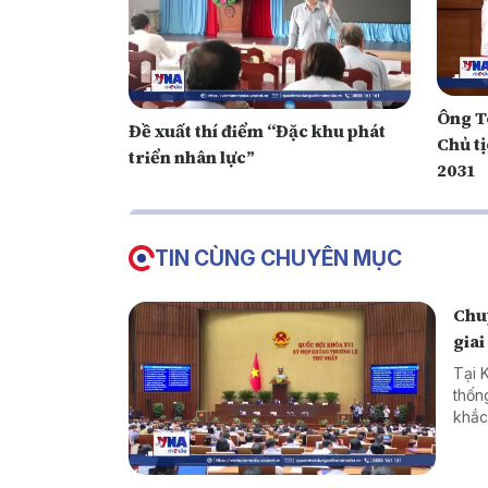
Ông T
Đề xuất thí điểm “Đặc khu phát
Chủ t
triển nhân lực”
2031
TIN CÙNG CHUYÊN MỤC
Chuy
giai
Tại 
thốn
khắc
cản 