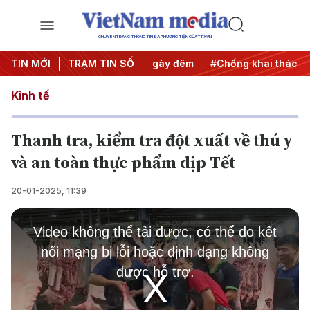
CHUYÊN TRANG THÔNG TIN ĐA PHƯƠNG TIỆN CỦA TTXVN
động
TIN MỚI
#Chiến dịch 500 ngày đêm
TRẠM TIN SỐ
#Chống khai thác IUU
Kinh tế
Thanh tra, kiểm tra đột xuất về thú y
và an toàn thực phẩm dịp Tết
20-01-2025, 11:39
This
is
Video không thể tải được, có thể do kết
a
modal
nối mạng bị lỗi hoặc định dạng không
window.
được hỗ trợ.