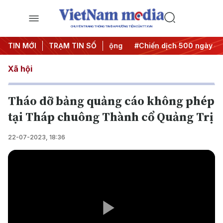
CHUYÊN TRANG THÔNG TIN ĐA PHƯƠNG TIỆN CỦA TTXVN
ưa Nghị quyết thành hành động
TIN MỚI
TRẠM TIN SỐ
#Chiến dịch 500 ngày đêm
Xã hội
Tháo dỡ bảng quảng cáo không phép
tại Tháp chuông Thành cổ Quảng Trị
22-07-2023, 18:36