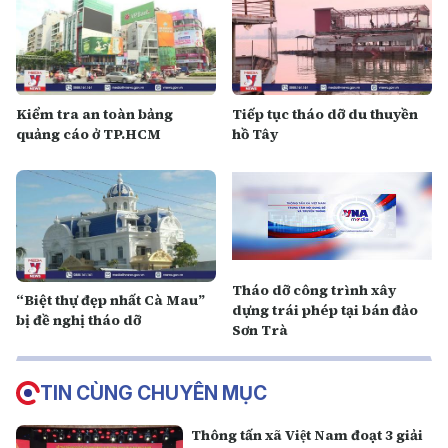
Kiểm tra an toàn bảng
Tiếp tục tháo dỡ du thuyền
quảng cáo ở TP.HCM
hồ Tây
Tháo dỡ công trình xây
“Biệt thự đẹp nhất Cà Mau”
dựng trái phép tại bán đảo
bị đề nghị tháo dỡ
Sơn Trà
TIN CÙNG CHUYÊN MỤC
Thông tấn xã Việt Nam đoạt 3 giải