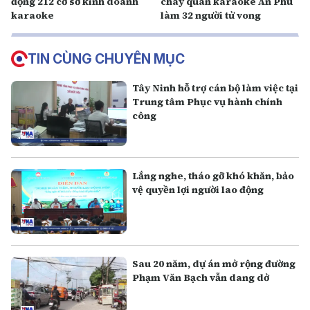
động 212 cơ sở kinh doanh
cháy quán karaoke An Phú
karaoke
làm 32 người tử vong
TIN CÙNG CHUYÊN MỤC
Tây Ninh hỗ trợ cán bộ làm việc tại
Trung tâm Phục vụ hành chính
công
Lắng nghe, tháo gỡ khó khăn, bảo
vệ quyền lợi người lao động
Sau 20 năm, dự án mở rộng đường
Phạm Văn Bạch vẫn dang dở