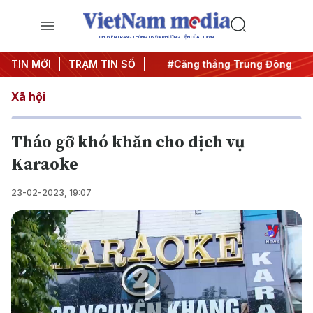
CHUYÊN TRANG THÔNG TIN ĐA PHƯƠNG TIỆN CỦA TTXVN
 đêm
TIN MỚI
#Chống khai thác IUU
TRẠM TIN SỐ
#Căng thẳng Trung Đông
#A
Xã hội
Tháo gỡ khó khăn cho dịch vụ
Karaoke
23-02-2023, 19:07