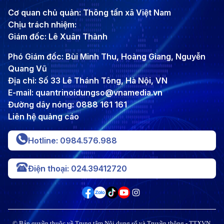
Cơ quan chủ quản: Thông tấn xã Việt Nam
Chịu trách nhiệm:
Giám đốc: Lê Xuân Thành
Phó Giám đốc: Bùi Minh Thu, Hoàng Giang, Nguyễn
Quang Vũ
Địa chỉ: Số 33 Lê Thánh Tông, Hà Nội, VN
E-mail: quantrinoidungso@vnamedia.vn
Đường dây nóng: 0888 161 161
Liên hệ quảng cáo
Hotline: 0984.576.988
Điện thoại: 024.39412720
© Bản quyền thuộc về Trung tâm Nội dung số và Truyền thông - TTXVN,