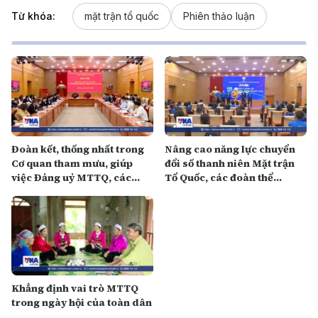
Từ khóa:
mặt trận tổ quốc
Phiên thảo luận
Đoàn kết, thống nhất trong
Nâng cao năng lực chuyển
Cơ quan tham mưu, giúp
đổi số thanh niên Mặt trận
việc Đảng uỷ MTTQ, các
Tổ Quốc, các đoàn thể
đoàn thể Trung ương
Trung ương
Khẳng định vai trò MTTQ
trong ngày hội của toàn dân