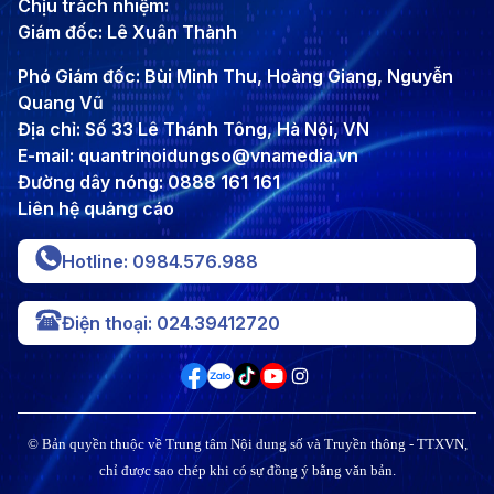
Chịu trách nhiệm:
Giám đốc: Lê Xuân Thành
Phó Giám đốc: Bùi Minh Thu, Hoàng Giang, Nguyễn
Quang Vũ
Địa chỉ: Số 33 Lê Thánh Tông, Hà Nội, VN
E-mail: quantrinoidungso@vnamedia.vn
Đường dây nóng: 0888 161 161
Liên hệ quảng cáo
Hotline: 0984.576.988
Điện thoại: 024.39412720
© Bản quyền thuộc về Trung tâm Nội dung số và Truyền thông - TTXVN,
chỉ được sao chép khi có sự đồng ý bằng văn bản.