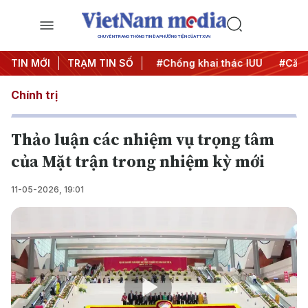
CHUYÊN TRANG THÔNG TIN ĐA PHƯƠNG TIỆN CỦA TTXVN
#Chiến dịch 500 ngày đêm
TIN MỚI
TRẠM TIN SỐ
#Chống khai thác IUU
#Căng 
Chính trị
Thảo luận các nhiệm vụ trọng tâm
của Mặt trận trong nhiệm kỳ mới
11-05-2026, 19:01