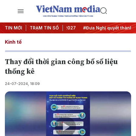
CHUYÊN TRANG THÔNG TIN ĐA PHƯƠNG TIỆN CỦA TTXVN
ghị Trung ương 3
TIN MỚI
TRẠM TIN SỐ
#APEC 2027
#Đưa Nghị quyết thành hàn
Kinh tế
Thay đổi thời gian công bố số liệu
thống kê
24-07-2024, 18:09