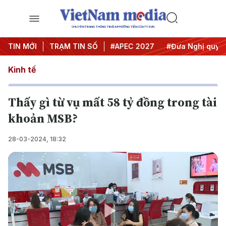
CHUYÊN TRANG THÔNG TIN ĐA PHƯƠNG TIỆN CỦA TTXVN
#Hội nghị Trung ương 3
TIN MỚI
TRẠM TIN SỐ
#APEC 2027
#Đưa Nghị quyết t
Kinh tế
Thấy gì từ vụ mất 58 tỷ đồng trong tài
khoản MSB?
28-03-2024, 18:32