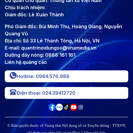
Cơ quan chủ quản: Thông tấn xã Việt Nam
Chịu trách nhiệm:
Giám đốc: Lê Xuân Thành
Phó Giám đốc: Bùi Minh Thu, Hoàng Giang, Nguyễn
Quang Vũ
Địa chỉ: Số 33 Lê Thánh Tông, Hà Nội, VN
E-mail: quantrinoidungso@vnamedia.vn
Đường dây nóng: 0888 161 161
Liên hệ quảng cáo
Hotline: 0984.576.988
Điện thoại: 024.39412720
© Bản quyền thuộc về Trung tâm Nội dung số và Truyền thông - TTXVN,
chỉ được sao chép khi có sự đồng ý bằng văn bản.