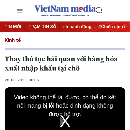
CHUYÊN TRANG THÔNG TIN ĐA PHƯƠNG TIỆN CỦA TTXVN
TIN MỚI
#Đưa Nghị quyết thành hành động
TRẠM TIN SỐ
#Chiến dịch 500 ngày
Kinh tế
Thay thủ tục hải quan với hàng hóa
xuất nhập khẩu tại chỗ
26-08-2023, 08:06
This
is
Video không thể tải được, có thể do kết
a
modal
nối mạng bị lỗi hoặc định dạng không
window.
được hỗ trợ.