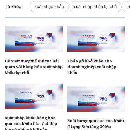
Từ khóa:
xuất nhập khẩu
xuất nhập khẩu tại chỗ
t
Đề xuất thay thế thủ tục hải
Tháo gỡ khó khăn cho
quan với hàng hóa xuất nhập
doanh nghiệp xuất nhập
khẩu tại chỗ
khẩu
Xuất nhập khẩu hàng hóa
Xuất hàng qua các cửa khẩu
qua cửa khẩu Lào Cai tiếp
ở Lạng Sơn tăng 300%
tục có nhiều khởi sắc