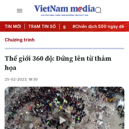
CHUYÊN TRANG THÔNG TIN ĐA PHƯƠNG TIỆN CỦA TTXVN
 Nghị quyết thành hành động
TIN MỚI
TRẠM TIN SỐ
#Chiến dịch 500 ngày đêm
Chương trình
Thế giới 360 độ: Đứng lên từ thảm
họa
25-02-2023, 18:30