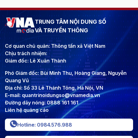
TRUNG TÂM NỘI DUNG SỐ
VÀ TRUYỀN THÔNG
Cơ quan chủ quản: Thông tấn xã Việt Nam
Chịu trách nhiệm:
Giám đốc: Lê Xuân Thành
Phó Giám đốc: Bùi Minh Thu, Hoàng Giang, Nguyễn
Quang Vũ
Địa chỉ: Số 33 Lê Thánh Tông, Hà Nội, VN
E-mail: quantrinoidungso@vnamedia.vn
Đường dây nóng: 0888 161 161
Liên hệ quảng cáo
Hotline: 0984.576.988