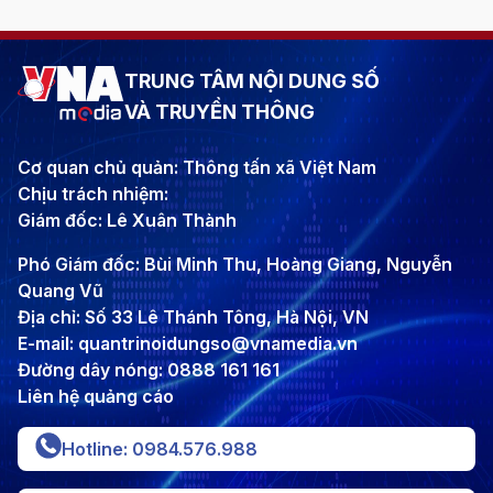
TRUNG TÂM NỘI DUNG SỐ
VÀ TRUYỀN THÔNG
Cơ quan chủ quản: Thông tấn xã Việt Nam
Chịu trách nhiệm:
Giám đốc: Lê Xuân Thành
Phó Giám đốc: Bùi Minh Thu, Hoàng Giang, Nguyễn
Quang Vũ
Địa chỉ: Số 33 Lê Thánh Tông, Hà Nội, VN
E-mail: quantrinoidungso@vnamedia.vn
Đường dây nóng: 0888 161 161
Liên hệ quảng cáo
Hotline: 0984.576.988