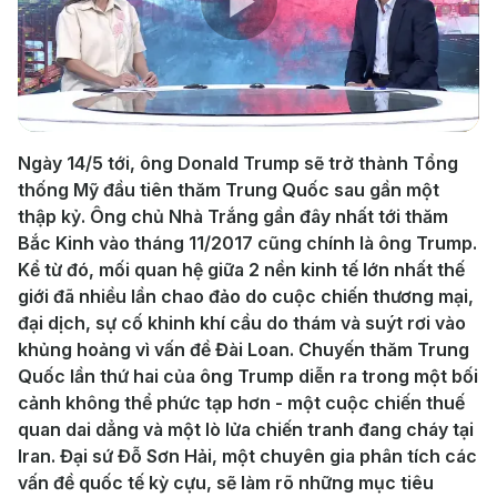
Play
Video
Ngày 14/5 tới, ông Donald Trump sẽ trở thành Tổng
thống Mỹ đầu tiên thăm Trung Quốc sau gần một
thập kỷ. Ông chủ Nhà Trắng gần đây nhất tới thăm
Bắc Kinh vào tháng 11/2017 cũng chính là ông Trump.
Kể từ đó, mối quan hệ giữa 2 nền kinh tế lớn nhất thế
giới đã nhiều lần chao đảo do cuộc chiến thương mại,
đại dịch, sự cố khinh khí cầu do thám và suýt rơi vào
khủng hoảng vì vấn đề Đài Loan. Chuyến thăm Trung
Quốc lần thứ hai của ông Trump diễn ra trong một bối
cảnh không thể phức tạp hơn - một cuộc chiến thuế
quan dai dẳng và một lò lửa chiến tranh đang cháy tại
Iran. Đại sứ Đỗ Sơn Hải, một chuyên gia phân tích các
vấn đề quốc tế kỳ cựu, sẽ làm rõ những mục tiêu