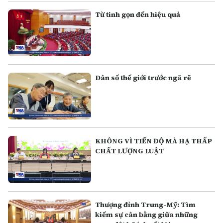
Từ tinh gọn đến hiệu quả
Dân số thế giới trước ngã rẽ
KHÔNG VÌ TIẾN ĐỘ MÀ HẠ THẤP
CHẤT LƯỢNG LUẬT
Thượng đỉnh Trung-Mỹ: Tìm
kiếm sự cân bằng giữa những