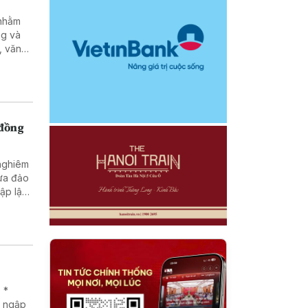
ng và
, văn
g, pháp
tạo và
nhân
 đồng
 nghiêm
lừa đảo
 *
g ngập