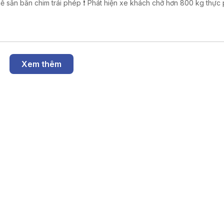
ắn chim trái phép ❗ Phát hiện xe khách chở hơn 800 kg thực phẩm
ng rõ nguồn gốc. ❗ Khởi tố 16 đối tượng trong đường dây đánh bạc
trực tuyến nghìn tỷ ❗Cảnh báo các thủ đoạn lừa đảo mùa tựu trường
Xem thêm