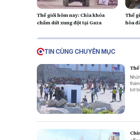
Thế giới hôm nay: Chìa khóa
Thế gi
chấm dứt xung đột tại Gaza
hòa 
TIN CÙNG CHUYÊN MỤC
Thế 
Nhữn
thảm
bờ b
hoặc
là g
thân
phón
Chín