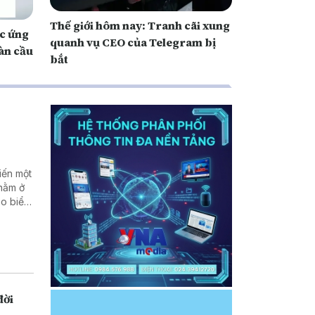
Thế giới hôm nay: Tranh cãi xung
ợc ứng
quanh vụ CEO của Telegram bị
àn cầu
bắt
iến một
 nằm ở
eo biển
Hậu quả
nh về
ới các
đời