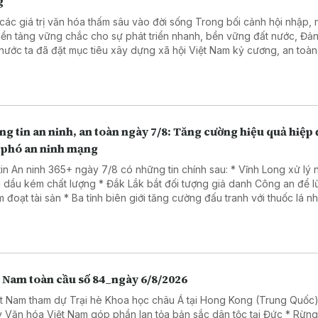
g
 giá trị văn hóa thấm sâu vào đời sống Trong bối cảnh hội nhập, nhằm
nền tảng vững chắc cho sự phát triển nhanh, bền vững đất nước, Đả
nước ta đã đặt mục tiêu xây dựng xã hội Việt Nam kỷ cương, an toàn
, hài hòa, phát triển, lấy người dân làm trung tâm, văn hóa là nền tản
 là trụ cột, kỷ cương là sức mạnh, khoa học, công nghệ, đổi mới sáng 
ển đổi số là động lực, niềm tin xã hội là thước đo và hạnh phúc của 
là mục tiêu cao nhất.
g tin an ninh, an toàn ngày 7/8: Tăng cường hiệu quả hiệp
 phó an ninh mạng
tin An ninh 365+ ngày 7/8 có những tin chính sau: * Vĩnh Long xử lý
 dầu kém chất lượng * Đắk Lắk bắt đối tượng giả danh Công an để 
Ba tỉnh biên giới tăng cường đấu tranh với thuốc lá nhập lậu
a đảo dưới chiêu đăng ký giải chạy cho trẻ em.
t Nam toàn cầu số 84_ngày 6/8/2026
ệt Nam tham dự Trại hè Khoa học châu Á tại Hong Kong (Trung Quốc)
 Văn hóa Việt Nam góp phần lan tỏa bản sắc dân tộc tại Đức * Rừn