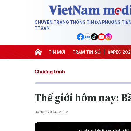
CHUYÊN TRANG THÔNG TIN ĐA PHƯƠNG TIỆ
TTXVN
#Hội nghị Trung ương 3
TIN MỚI
TRẠM TIN SỐ
#APEC 2027
#Đ
Chương trình
Thế giới hôm nay: Bầ
30-08-2024, 21:32
This
is