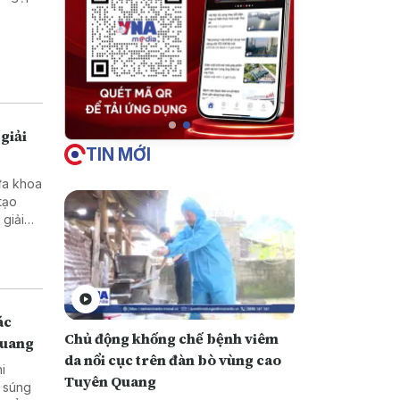
giải
TIN MỚI
ưa khoa
tạo
ở vùng
ác
Chủ động khống chế bệnh viêm
Quang
da nổi cục trên đàn bò vùng cao
hi
Tuyên Quang