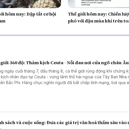
ới hôm nay: Dập tắt cơ hội
Thế giới hôm nay: Chiến lư
đàm
phó với đậu mùa khỉ trên to
giới 360 độ: Thảm kịch Ceuta - Nỗi đau nơi cửa ngõ châu Âu
g ngày cuối tháng 7, đầu tháng 8, cả thế giới rúng động khi chứng k
 kịch nhân đạo tại Ceuta - vùng lãnh thổ hải ngoại của Tây Ban Nha
iển Bắc Phi. Hàng chục nghìn người đã bất chấp tính mạng, bơi qua 
 trèo qua những hàng rào dây thép gai để tìm đường vào châu Âu. 
ần 100 người đã thiệt mạng và mất tích, để lại một bức tranh đầy ám ả
 phận của những người nhập cư bất hợp pháp. Chương trình kết nối v
g viên TTTXVN tại châu Âu để tìm hiểu rõ hơn về thảm kịch này.
h sách và cuộc sống: Đưa các giá trị văn hoá thấm sâu vào 