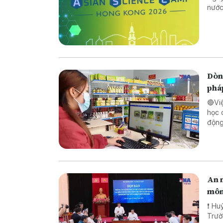
nước
Dòng
phá
🔴Vi
học 
động lực ch
pháp
biên
An n
môn
❗ Huỷ
Trường TH