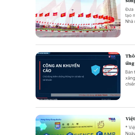
sốn
Đưa các
tạo 
Nhà 
minh
luật
chuy
dân 
Thôn
ứng
Bản 
xăng
chiếm đoạt tài sản * 
* Lừ
Việ
* Vi
Ngày