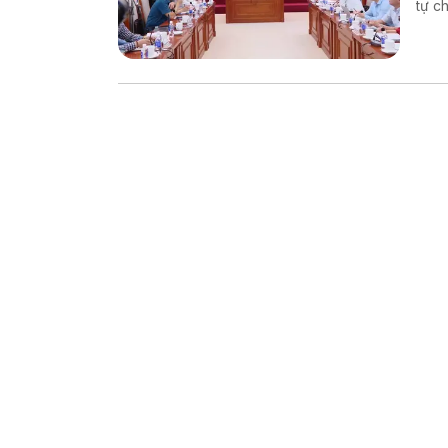
tự chế săn b
chế biến khô