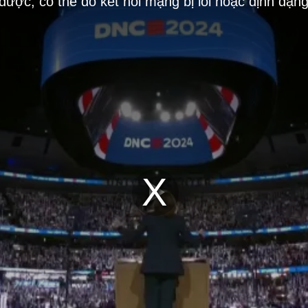
 được, có thể do kết nối mạng bị lỗi hoặc định dạn
Play
Video