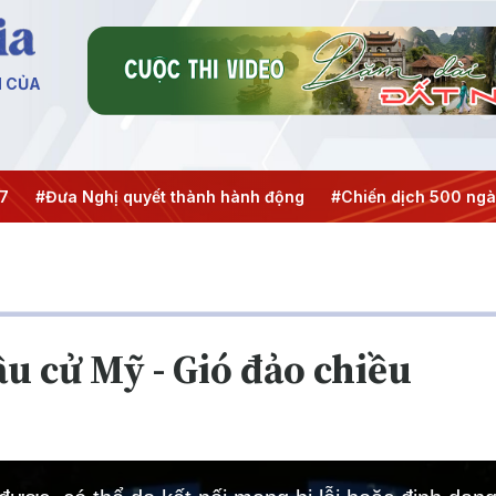
N CỦA
ưa Nghị quyết thành hành động
#Chiến dịch 500 ngày đêm
u cử Mỹ - Gió đảo chiều