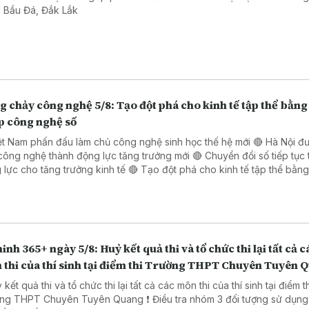
 Bầu Đá, Đắk Lắk
 chảy công nghệ 5/8: Tạo đột phá cho kinh tế tập thể bằng 
p công nghệ số
ệt Nam phấn đấu làm chủ công nghệ sinh học thế hệ mới 🔴 Hà Nội đ
công nghệ thành động lực tăng trưởng mới 🔴 Chuyển đổi số tiếp tục 
o tăng trưởng kinh tế 🔴 Tạo đột phá cho kinh tế tập thể bằng giải
 công nghệ số 🔴 Đẩy mạnh chuyển đổi số trong thủ tục hành chính 
 Đồng Nai
inh 365+ ngày 5/8: Huỷ kết quả thi và tổ chức thi lại tất cả c
 thi của thí sinh tại điểm thi Trường THPT Chuyên Tuyên 
 kết quả thi và tổ chức thi lại tất cả các môn thi của thí sinh tại điểm t
PT Chuyên Tuyên Quang ❗ Điều tra nhóm 3 đối tượng sử dụng súng