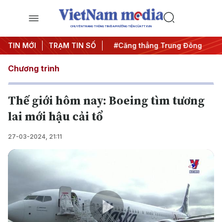
CHUYÊN TRANG THÔNG TIN ĐA PHƯƠNG TIỆN CỦA TTXVN
đêm
TIN MỚI
#Chống khai thác IUU
TRẠM TIN SỐ
#Căng thẳng Trung Đông
#An
Chương trình
Thế giới hôm nay: Boeing tìm tương
lai mới hậu cải tổ
27-03-2024, 21:11