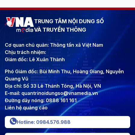
TRUNG TÂM NỘI DUNG SỐ
VÀ TRUYỀN THÔNG
Cơ quan chủ quản: Thông tấn xã Việt Nam
Chịu trách nhiệm:
Giám đốc: Lê Xuân Thành
Phó Giám đốc: Bùi Minh Thu, Hoàng Giang, Nguyễn
Quang Vũ
Địa chỉ: Số 33 Lê Thánh Tông, Hà Nội, VN
E-mail: quantrinoidungso@vnamedia.vn
Đường dây nóng: 0888 161 161
Liên hệ quảng cáo
Hotline: 0984.576.988