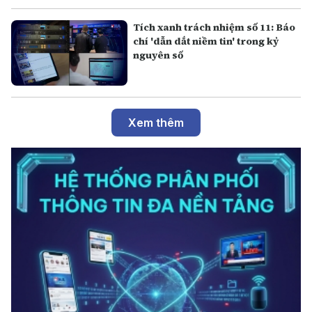
Tích xanh trách nhiệm số 11: Báo
chí 'dẫn dắt niềm tin' trong kỷ
nguyên số
Xem thêm